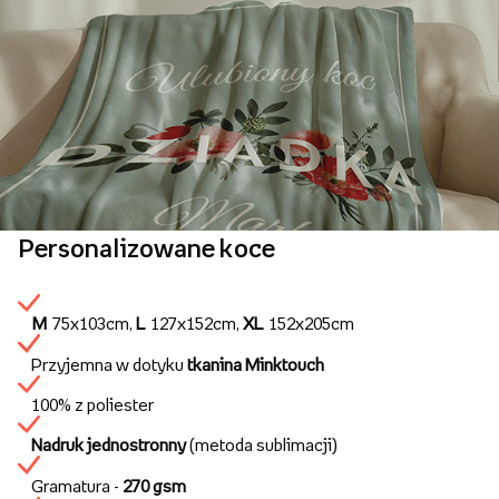
Personalizowane koce
M
75x103cm,
L
127x152cm,
XL
152x205cm
Przyjemna w dotyku
tkanina Minktouch
100% z poliester
Nadruk jednostronny
(metoda sublimacji)
Gramatura -
270 gsm