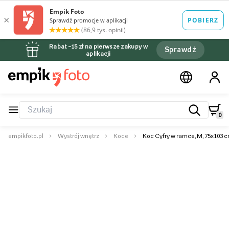
Rabat –15 zł na pierwsze zakupy w
Sprawdź
aplikacji
0
empikfoto.pl
Wystrój wnętrz
Koce
Koc Cyfry w ramce, M, 75x103 