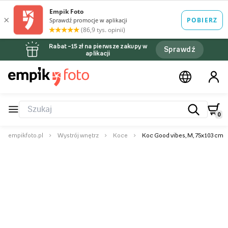
Rabat –15 zł na pierwsze zakupy w
Sprawdź
aplikacji
0
empikfoto.pl
Wystrój wnętrz
Koce
Koc Good vibes, M, 75x103 cm