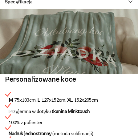
Personalizowane koce
M
75x103cm,
L
127x152cm,
XL
152x205cm
Przyjemna w dotyku
tkanina Minktouch
100% z poliester
Nadruk jednostronny
(metoda sublimacji)