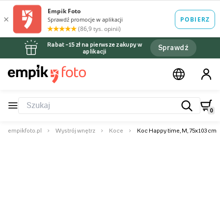
Rabat –15 zł na pierwsze zakupy w
Sprawdź
aplikacji
0
empikfoto.pl
Wystrój wnętrz
Koce
Koc Happy time, M, 75x103 cm