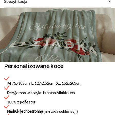
Personalizowane koce
M
75x103cm,
L
127x152cm,
XL
152x205cm
Przyjemna w dotyku
tkanina Minktouch
100% z poliester
Nadruk jednostronny
(metoda sublimacji)