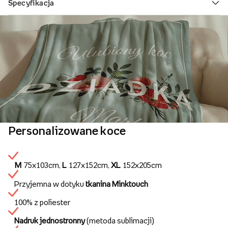
Personalizowane koce
M
75x103cm,
L
127x152cm,
XL
152x205cm
Przyjemna w dotyku
tkanina Minktouch
100% z poliester
Nadruk jednostronny
(metoda sublimacji)