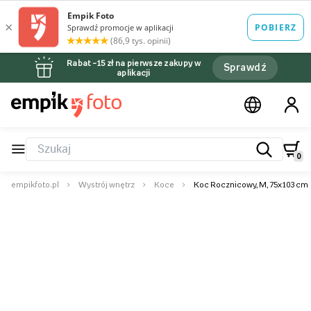
Rabat –15 zł na pierwsze zakupy w
Sprawdź
aplikacji
0
empikfoto.pl
Wystrój wnętrz
Koce
Koc Rocznicowy, M, 75x103 cm