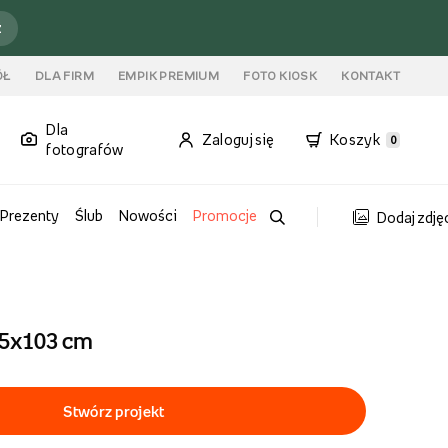
ź
ÓŁ
DLA FIRM
EMPIK PREMIUM
FOTO KIOSK
KONTAKT
Dla
Zaloguj się
Koszyk
0
fotografów
Prezenty
Ślub
Nowości
Promocje
Dodaj zdję