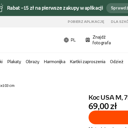
Rabat –15 zł na pierwsze zakupy w aplikacji
Sprawd
u
POBIERZ APLIKACJĘ
DLA SZK
Znajdź
PL
fotografa
ki
Plakaty
Obrazy
Harmonijka
Kartki i zaproszenia
Odzież
5x103 cm