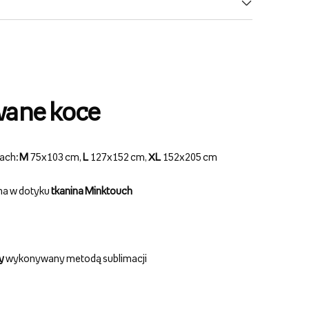
wane koce
rach:
M
75x103 cm,
L
127x152 cm,
XL
152x205 cm
mna w dotyku
tkanina Minktouch
y
wykonywany metodą sublimacji