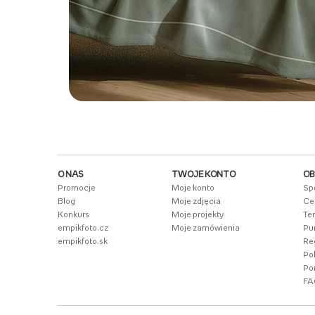
O NAS
TWOJE KONTO
OB
Promocje
Moje konto
Sp
Blog
Moje zdjęcia
Ce
Konkurs
Moje projekty
Te
empikfoto.cz
Moje zamówienia
Pu
empikfoto.sk
Re
Pol
Po
FA