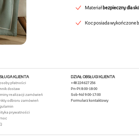
Materiał
bezpieczny dla sk
Koc posiada wykończone b
SŁUGA KLIENTA
DZIAŁ OBSŁUGI KLIENTA
osoby płatności
+48 224 627 256
nnik dostaw
Pn-Pt 8:00-18:00
rminy realizacji zamówień
Sob-Nd 9:00-17:00
nkty odbioru zamówień
Formularz kontaktowy
gulamin
ityka prywatności
moc
Q