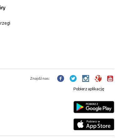
óry
rzegi
Znajdź nas:
Pobierz aplikację