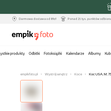
Darmowa dostawa od 89zł
Ponad 21 tys. punktów odbior
ystkie produkty
Odbitki
Fotoksiążki
Kalendarze
Albumy
Kub
empikfoto.pl
Wystrój wnętrz
Koce
Koc USA, M, 7