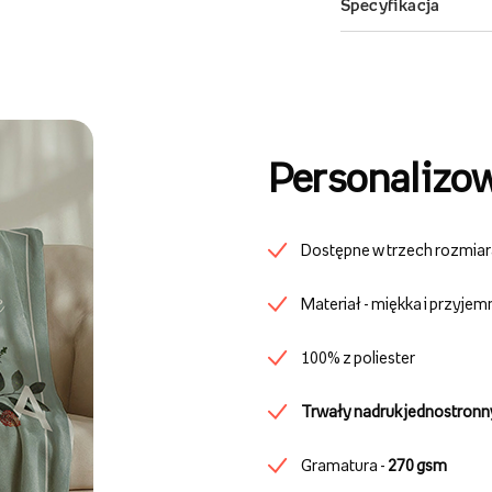
Personalizo
Dostępne w trzech rozmia
Materiał - miękka i przyje
100% z poliester
Trwały nadruk jednostronn
Gramatura -
270 gsm