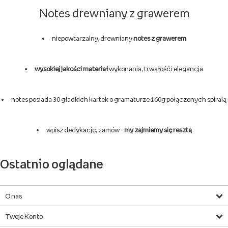
Notes drewniany z grawerem
niepowtarzalny, drewniany
notes z grawerem
wysokiej jakości materiał
wykonania, trwałość i elegancja
notes posiada 30 gładkich kartek o gramaturze 160g połączonych spiralą
wpisz dedykację, zamów -
my zajmiemy się resztą
Ostatnio oglądane
O nas