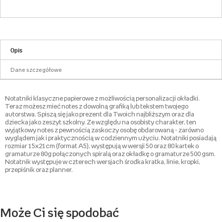
Opis
Dane szczegółowe
Notatniki klasyczne papierowe z możliwością personalizacji okładki.
Teraz możesz mieć notes z dowolną grafiką lub tekstem twojego
autorstwa. Spiszą się jako prezent dla Twoich najbliższym oraz dla
dziecka jako zeszyt szkolny. Ze względu na osobisty charakter, ten
wyjątkowy notes z pewnością zaskoczy osobę obdarowaną - zarówno
wyglądem jak i praktycznością w codziennym użyciu. Notatniki posiadają
rozmiar 15x21cm (format A5), występują w wersji 50 oraz 80 kartek o
gramaturze 80g połączonych spiralą oraz okładkę o gramaturze 500 gsm.
Notatnik występuje w czterech wersjach środka kratka, linie, kropki,
przepiśnik oraz planner.
Może Ci się spodobać