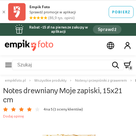
Rabat –15 zł na pierwsze zakupy w
Sprawdź
aplikacji
0
empikfoto.pl
Wszystkie produkty
Notesy i przepiśniki z grawerem
Notes drewniany Moje zapiski, 15x21
cm
4 na 5 (
1 oceny klientów
)
Dodaj opinię