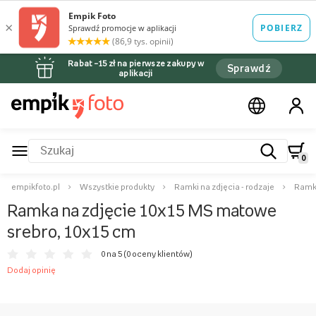
Rabat –15 zł na pierwsze zakupy w
Sprawdź
aplikacji
0
empikfoto.pl
Wszystkie produkty
Ramki na zdjęcia - rodzaje
Ramki
Ramka na zdjęcie 10x15 MS matowe
srebro, 10x15 cm
0 na 5 (
0 oceny klientów
)
Dodaj opinię