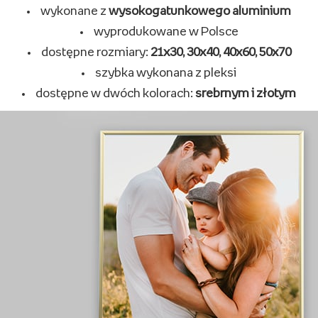
wykonane
z naturalnego drewna
wyprodukowane w Polsce
dostępne rozmiary:
8x13, 10x15, 13x18, 15x21
szybka wykonana z pleksi
różnorodny wybór
wzorów i kolorów
Ramki aluminiowe
wykonane z
wysokogatunkowego aluminium
wyprodukowane w Polsce
dostępne rozmiary:
21x30, 30x40, 40x60, 50x70
szybka wykonana z pleksi
dostępne w dwóch kolorach:
srebrnym i złotym