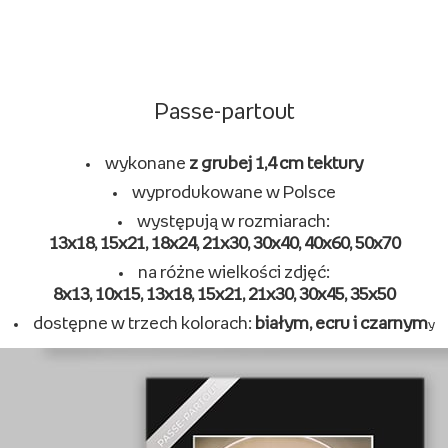
Multirama
wykonane
z drewna
wyprodukowane w Polsce
mogą pomieścić
od 3 do 5 zdjęć
na różne wielkości zdjęć
różnorodne kształt
y
Passe-partout
wykonane
z grubej 1,4 cm tektury