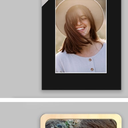
wyprodukowane w Polsce
występują w rozmiarach:
13x18, 15x21, 18x24, 21x30, 30x40, 40x60, 50x70
na różne wielkości zdjęć:
8x13, 10x15, 13x18, 15x21, 21x30, 30x45, 35x50
dostępne w trzech kolorach:
białym, ecru i czarnym
y