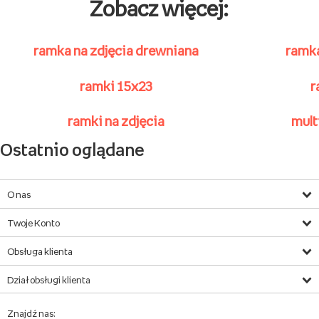
Zobacz więcej:
ramka na zdjęcia drewniana
ramka
ramki 15x23
r
ramki na zdjęcia
mult
Ostatnio oglądane
O nas
Twoje Konto
Obsługa klienta
Dział obsługi klienta