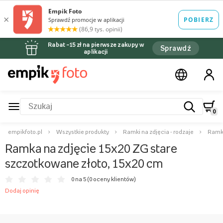
Rabat –15 zł na pierwsze zakupy w
Sprawdź
aplikacji
0
empikfoto.pl
Wszystkie produkty
Ramki na zdjęcia - rodzaje
Ramki
Ramka na zdjęcie 15x20 ZG stare
szczotkowane złoto, 15x20 cm
0 na 5 (
0 oceny klientów
)
Dodaj opinię