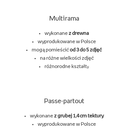
Multirama
wykonane
z drewna
wyprodukowane w Polsce
mogą pomieścić
od 3 do 5 zdjęć
na różne wielkości zdjęć
różnorodne kształt
y
Passe-partout
wykonane
z grubej 1,4 cm tektury
wyprodukowane w Polsce