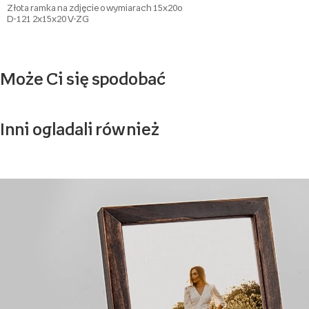
Złota ramka na zdjęcie o wymiarach 15x20o
D-121 2x15x20 V-ZG
Może Ci się spodobać
Inni ogladali również