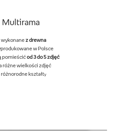
Multirama
wykonane
z drewna
produkowane w Polsce
 pomieścić
od 3 do 5 zdjęć
a różne wielkości zdjęć
różnorodne kształt
y