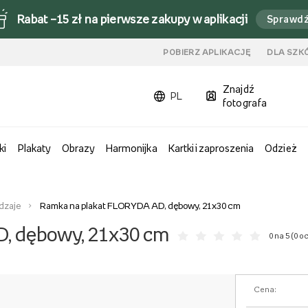
Rabat –15 zł na pierwsze zakupy w aplikacji
Sprawd
u
POBIERZ APLIKACJĘ
DLA SZK
Znajdź
PL
fotografa
ki
Plakaty
Obrazy
Harmonijka
Kartki i zaproszenia
Odzież
odzaje
Ramka na plakat FLORYDA AD, dębowy, 21x30 cm
, dębowy, 21x30 cm
0 na 5 (
0 o
Cena: