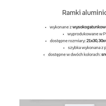
Ramki alumin
wykonane z
wysokogatunkow
wyprodukowane w P
dostępne rozmiary:
21x30, 30x4
szybka wykonana z p
dostępne w dwóch kolorach:
sr