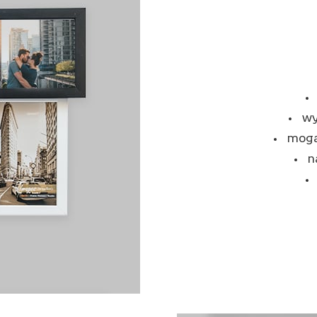
wy
mogą
n