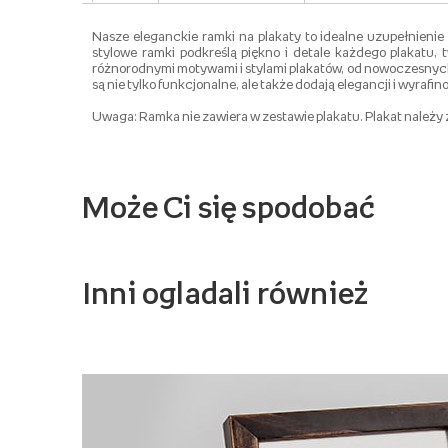
Nasze eleganckie ramki na plakaty to idealne uzupełnienie
stylowe ramki podkreślą piękno i detale każdego plakatu,
różnorodnymi motywami i stylami plakatów, od nowoczesnych p
są nie tylko funkcjonalne, ale także dodają elegancji i wyr
Uwaga: Ramka nie zawiera w zestawie plakatu. Plakat należy 
Może Ci się spodobać
Inni ogladali również