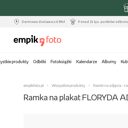
Darmowa dostawa od 89zł
Ponad 21 tys. punktów odbior
ystkie produkty
Odbitki
Fotoksiążki
Kalendarze
Albumy
Kub
empikfoto.pl
Wszystkie produkty
Ramki na zdjęcia - r
Ramka na plakat FLORYDA AD