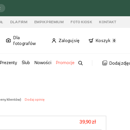
ź
ÓŁ
DLA FIRM
EMPIK PREMIUM
FOTO KIOSK
KONTAKT
Dla
Zaloguj się
Koszyk
0
fotografów
Prezenty
Ślub
Nowości
Promocje
Dodaj zdję
ceny klientów
)
Dodaj opinię
39,90 zł