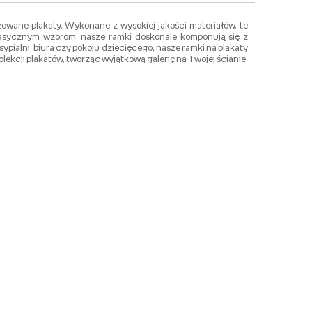
zowane plakaty. Wykonane z wysokiej jakości materiałów, te
 klasycznym wzorom, nasze ramki doskonale komponują się z
pialni, biura czy pokoju dziecięcego, nasze ramki na plakaty
ekcji plakatów, tworząc wyjątkową galerię na Twojej ścianie.