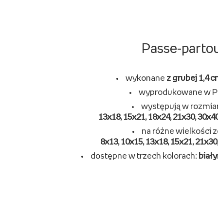
Passe-parto
wykonane
z grubej 1,4 c
wyprodukowane w P
występują w rozmia
13x18, 15x21, 18x24, 21x30, 30x40
na różne wielkości z
8x13, 10x15, 13x18, 15x21, 21x30
dostępne w trzech kolorach:
biały