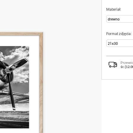
Materiał:
Format zdjęcia:
Przewi
śr. (12.0