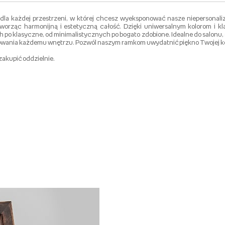
 dla każdej przestrzeni, w której chcesz wyeksponować nasze niepersonali
 tworząc harmonijną i estetyczną całość. Dzięki uniwersalnym kolorom i
o klasyczne, od minimalistycznych po bogato zdobione. Idealne do salonu, sy
afinowania każdemu wnętrzu. Pozwól naszym ramkom uwydatnić piękno Twojej kol
zakupić oddzielnie.