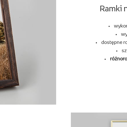
Ramki n
wyko
wy
dostępne r
sz
różnor