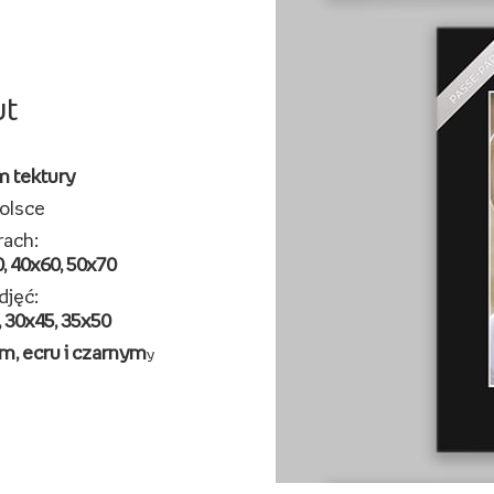
ut
m tektury
olsce
rach:
, 40x60, 50x70
djęć:
, 30x45, 35x50
m, ecru i czarnym
y