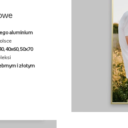
iowe
ego aluminium
olsce
0, 40x60, 50x70
leksi
ebrnym i złotym