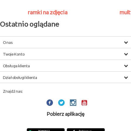
Ramki magnetyczne
z grawerem
wyjątkowa,
drewniana ramka magnetyczna
z miejscem na Twoje zdjęcie w formacie 10x10cm
wysokiej jakości grawer
ramki
wysoka jakość
wykonania, trwałość i elegancja