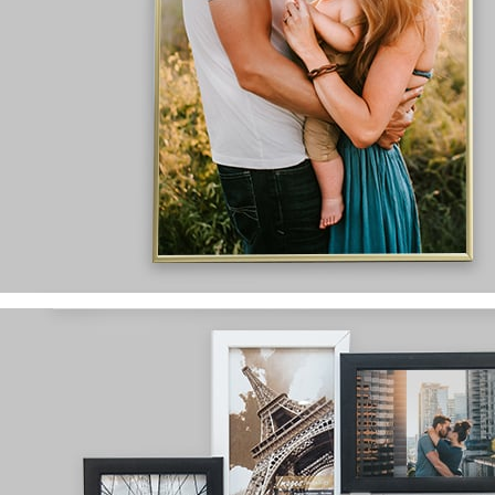
dostępne rozmiary:
8x13, 10x15, 13x18, 15x21
szybka wykonana z pleksi
różnorodny wybór
wzorów i kolorów
Ramki aluminiowe
wykonane z
wysokogatunkowego aluminium
wyprodukowane w Polsce
dostępne rozmiary:
21x30, 30x40, 40x60, 50x70
szybka wykonana z pleksi
dostępne w dwóch kolorach:
srebrnym i złotym