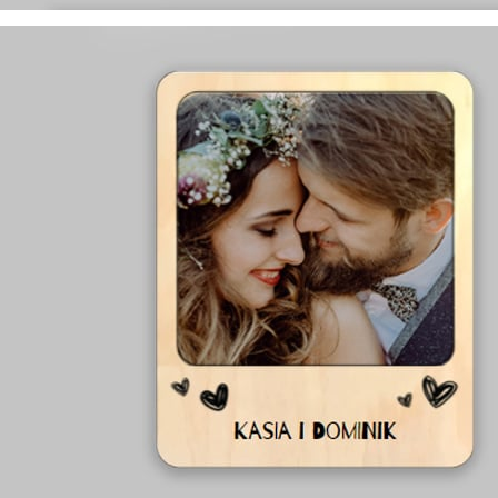
występują w rozmiarach:
13x18, 15x21, 18x24, 21x30, 30x40, 40x60, 50x70
na różne wielkości zdjęć:
8x13, 10x15, 13x18, 15x21, 21x30, 30x45, 35x50
dostępne w trzech kolorach:
białym, ecru i czarnym
y