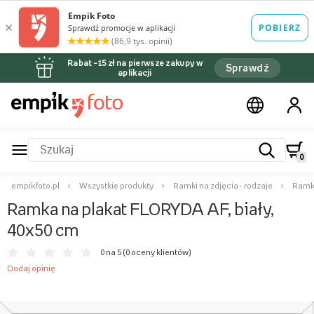
Rabat –15 zł na pierwsze zakupy w
Sprawdź
aplikacji
0
empikfoto.pl
Wszystkie produkty
Ramki na zdjęcia - rodzaje
Ramki
Ramka na plakat FLORYDA AF, biały,
40x50 cm
0 na 5 (
0 oceny klientów
)
Dodaj opinię