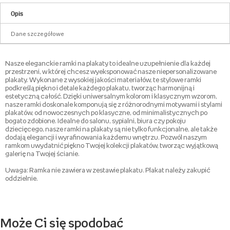
Opis
Dane szczegółowe
Nasze eleganckie ramki na plakaty to idealne uzupełnienie dla każdej
przestrzeni, w której chcesz wyeksponować nasze niepersonalizowane
plakaty. Wykonane z wysokiej jakości materiałów, te stylowe ramki
podkreślą piękno i detale każdego plakatu, tworząc harmonijną i
estetyczną całość. Dzięki uniwersalnym kolorom i klasycznym wzorom,
nasze ramki doskonale komponują się z różnorodnymi motywami i stylami
plakatów, od nowoczesnych po klasyczne, od minimalistycznych po
bogato zdobione. Idealne do salonu, sypialni, biura czy pokoju
dziecięcego, nasze ramki na plakaty są nie tylko funkcjonalne, ale także
dodają elegancji i wyrafinowania każdemu wnętrzu. Pozwól naszym
ramkom uwydatnić piękno Twojej kolekcji plakatów, tworząc wyjątkową
galerię na Twojej ścianie.
Uwaga: Ramka nie zawiera w zestawie plakatu. Plakat należy zakupić
oddzielnie.
Może Ci się spodobać