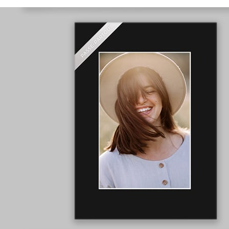
Multirama
wykonane
z drewna
wyprodukowane w Polsce
mogą pomieścić
od 3 do 5 zdjęć
na różne wielkości zdjęć
różnorodne kształt
y
Passe-partout
wykonane
z grubej 1,4 cm tektury
wyprodukowane w Polsce