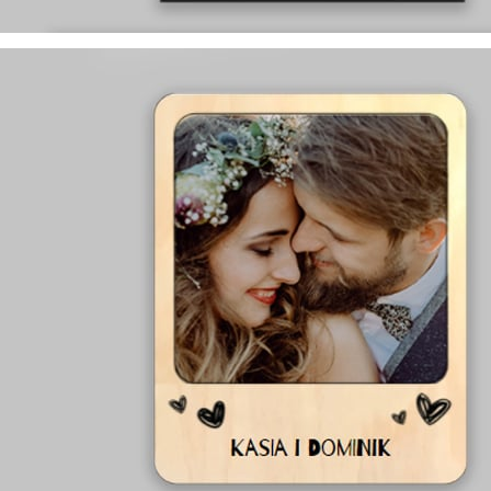
wyprodukowane w Polsce
występują w rozmiarach:
13x18, 15x21, 18x24, 21x30, 30x40, 40x60, 50x70
na różne wielkości zdjęć:
8x13, 10x15, 13x18, 15x21, 21x30, 30x45, 35x50
dostępne w trzech kolorach:
białym, ecru i czarnym
y