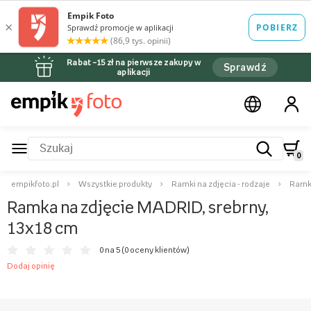
Rabat –15 zł na pierwsze zakupy w
Sprawdź
aplikacji
0
empikfoto.pl
Wszystkie produkty
Ramki na zdjęcia - rodzaje
Ramki
Ramka na zdjęcie MADRID, srebrny,
13x18 cm
0 na 5 (
0 oceny klientów
)
Dodaj opinię