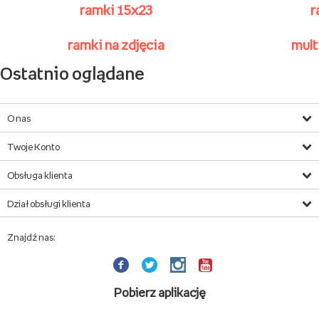
Ramki magnetyczne
z grawerem
wyjątkowa,
drewniana ramka magnetyczna
z miejscem na Twoje zdjęcie w formacie 10x10cm
wysokiej jakości grawer
ramki
wysoka jakość
wykonania, trwałość i elegancja