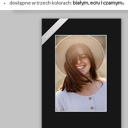
Multirama
wykonane
z drewna
wyprodukowane w Polsce
mogą pomieścić
od 3 do 5 zdjęć
na różne wielkości zdjęć
różnorodne kształt
y
Passe-partout
wykonane
z grubej 1,4 cm tektury