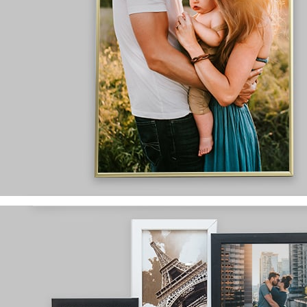
wyprodukowane w Polsce
dostępne rozmiary:
8x13, 10x15, 13x18, 15x21
szybka wykonana z pleksi
różnorodny wybór
wzorów i kolorów
Ramki aluminiowe
wykonane z
wysokogatunkowego aluminium
wyprodukowane w Polsce
dostępne rozmiary:
21x30, 30x40, 40x60, 50x70
szybka wykonana z pleksi
dostępne w dwóch kolorach:
srebrnym i złotym