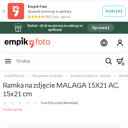
Rabat –15 zł na pierwsze zakupy w
Sprawdź
aplikacji
0
empikfoto.pl
Wszystkie produkty
Ramki na zdjęcia - rodzaje
Ramki
Ramka na zdjęcie MALAGA 15X21 AC,
15x21 cm
0 na 5 (
0 oceny klientów
)
Dodaj opinię