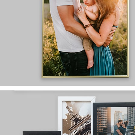
wyprodukowane w Polsce
dostępne rozmiary:
8x13, 10x15, 13x18, 15x21
szybka wykonana z pleksi
różnorodny wybór
wzorów i kolorów
Ramki aluminiowe
wykonane z
wysokogatunkowego aluminium
wyprodukowane w Polsce
dostępne rozmiary:
21x30, 30x40, 40x60, 50x70
szybka wykonana z pleksi
dostępne w dwóch kolorach:
srebrnym i złotym