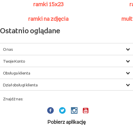
Ramki magnetyczne
z grawerem
wyjątkowa,
drewniana ramka magnetyczna
z miejscem na Twoje zdjęcie w formacie 10x10cm
wysokiej jakości grawer
ramki
wysoka jakość
wykonania, trwałość i elegancja