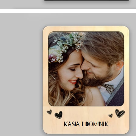
wyprodukowane w Polsce
występują w rozmiarach:
13x18, 15x21, 18x24, 21x30, 30x40, 40x60, 50x70
na różne wielkości zdjęć:
8x13, 10x15, 13x18, 15x21, 21x30, 30x45, 35x50
dostępne w trzech kolorach:
białym, ecru i czarnym
y