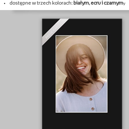
Multirama
wykonane
z drewna
wyprodukowane w Polsce
mogą pomieścić
od 3 do 5 zdjęć
na różne wielkości zdjęć
różnorodne kształt
y
Passe-partout
wykonane
z grubej 1,4 cm tektury