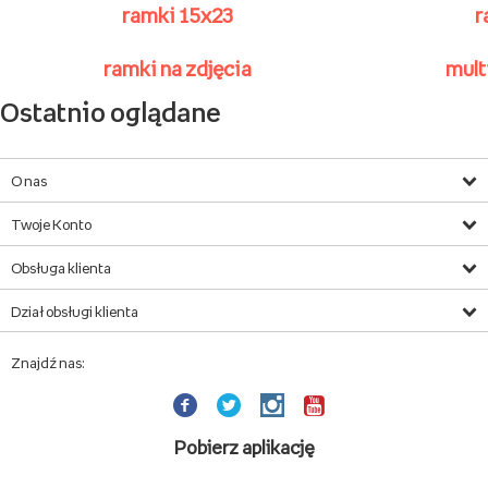
ramki 15x23
r
ramki na zdjęcia
mult
Ostatnio oglądane
O nas
Twoje Konto
Obsługa klienta
Dział obsługi klienta
Znajdź nas:
Pobierz aplikację