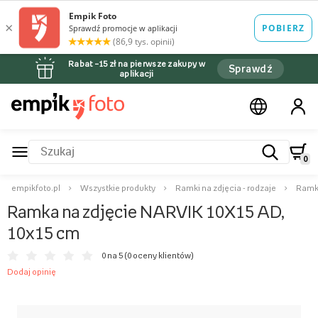
Rabat –15 zł na pierwsze zakupy w
Sprawdź
aplikacji
0
empikfoto.pl
Wszystkie produkty
Ramki na zdjęcia - rodzaje
Ramki
Ramka na zdjęcie NARVIK 10X15 AD,
10x15 cm
0 na 5 (
0 oceny klientów
)
Dodaj opinię