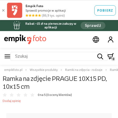
Rabat –15 zł na pierwsze zakupy w
Sprawdź
aplikacji
0
empikfoto.pl
Wszystkie produkty
Ramki na zdjęcia - rodzaje
Ramki
Ramka na zdjęcie PRAGUE 10X15 PD,
10x15 cm
0 na 5 (
0 oceny klientów
)
Dodaj opinię