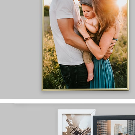
wykonane
z naturalnego drewna
wyprodukowane w Polsce
dostępne rozmiary:
8x13, 10x15, 13x18, 15x21
szybka wykonana z pleksi
różnorodny wybór
wzorów i kolorów
Ramki aluminiowe
wykonane z
wysokogatunkowego aluminium
wyprodukowane w Polsce
dostępne rozmiary:
21x30, 30x40, 40x60, 50x70
szybka wykonana z pleksi
dostępne w dwóch kolorach:
srebrnym i złotym