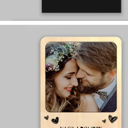
wykonane
z grubej 1,4 cm tektury
wyprodukowane w Polsce
występują w rozmiarach:
13x18, 15x21, 18x24, 21x30, 30x40, 40x60, 50x70
na różne wielkości zdjęć:
8x13, 10x15, 13x18, 15x21, 21x30, 30x45, 35x50
dostępne w trzech kolorach:
białym, ecru i czarnym
y