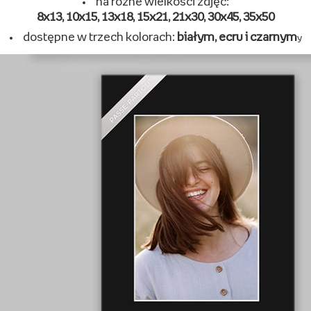
Multirama
wykonane
z drewna
wyprodukowane w Polsce
mogą pomieścić
od 3 do 5 zdjęć
na różne wielkości zdjęć
różnorodne kształt
y
Passe-partout