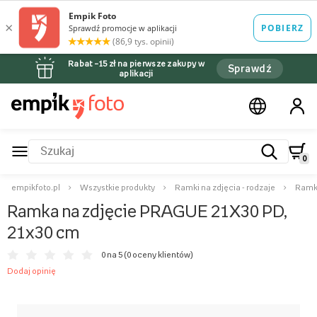
Rabat –15 zł na pierwsze zakupy w
Sprawdź
aplikacji
0
empikfoto.pl
Wszystkie produkty
Ramki na zdjęcia - rodzaje
Ramki
Ramka na zdjęcie PRAGUE 21X30 PD,
21x30 cm
0 na 5 (
0 oceny klientów
)
Dodaj opinię