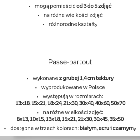
mogą pomieścić
od 3 do 5 zdjęć
na różne wielkości zdjęć
różnorodne kształt
y
Passe-partout
wykonane
z grubej 1,4 cm tektury
wyprodukowane w Polsce
występują w rozmiarach:
13x18, 15x21, 18x24, 21x30, 30x40, 40x60, 50x70
na różne wielkości zdjęć:
8x13, 10x15, 13x18, 15x21, 21x30, 30x45, 35x50
dostępne w trzech kolorach:
białym, ecru i czarnym
y