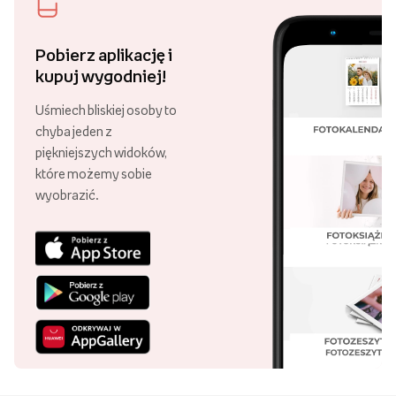
Pobierz aplikację i
kupuj wygodniej!
Uśmiech bliskiej osoby to
chyba jeden z
piękniejszych widoków,
które możemy sobie
wyobrazić.