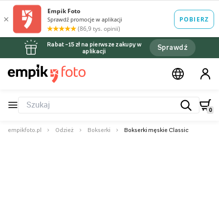
Rabat –15 zł na pierwsze zakupy w
Sprawdź
aplikacji
0
empikfoto.pl
Odzież
Bokserki
Bokserki męskie Classic