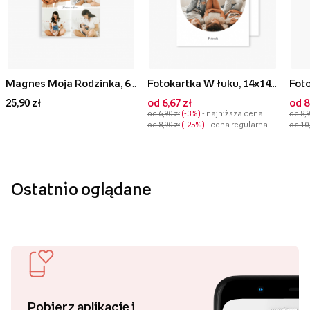
Magnes Moja Rodzinka, 6x6 cm
Fotokartka W łuku, 14x14 cm
25,90 zł
od 6,67 zł
od 8
od 6,90 zł
-3%
- najniższa cena
od 8,9
od 8,90 zł
-25%
- cena regularna
od 10,
Ostatnio oglądane
Pobierz aplikację i