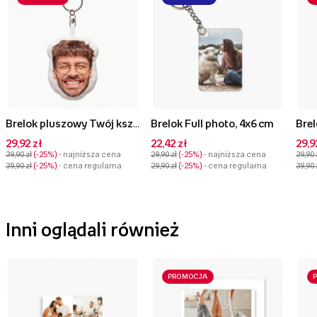
Brelok pluszowy Twój kształt Face, 10 cm
Brelok Full photo, 4x6 cm
29,92 zł
22,42 zł
29,9
39,90 zł
-25%
- najniższa cena
29,90 zł
-25%
- najniższa cena
39,90 
39,90 zł
-25%
- cena regularna
29,90 zł
-25%
- cena regularna
39,90 
Inni oglądali również
PROMOCJA