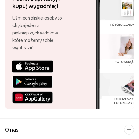
kupuj wygodniej!
Uśmiech bliskiej osoby to
chyba jeden z
piękniejszych widoków,
które możemy sobie
wyobrazić.
O nas