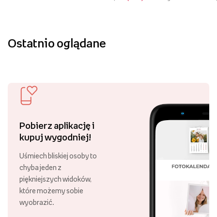
Ostatnio oglądane
Pobierz aplikację i
kupuj wygodniej!
Uśmiech bliskiej osoby to
chyba jeden z
piękniejszych widoków,
które możemy sobie
wyobrazić.