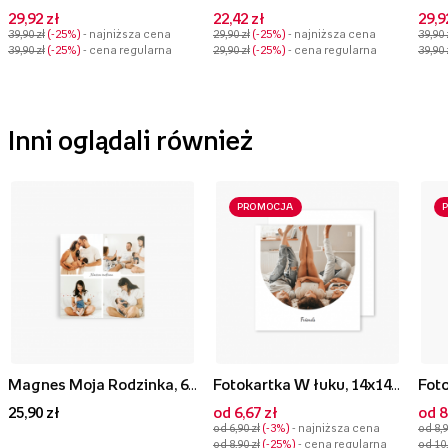
29,92 zł
22,42 zł
29,9
39,90 zł
-25%
- najniższa cena
29,90 zł
-25%
- najniższa cena
39,90 
39,90 zł
-25%
- cena regularna
29,90 zł
-25%
- cena regularna
39,90 
Inni oglądali również
PROMOCJA
Magnes Moja Rodzinka, 6x6 cm
Fotokartka W łuku, 14x14 cm
25,90 zł
od 6,67 zł
od 8
od 6,90 zł
-3%
- najniższa cena
od 8,9
od 8,90 zł
-25%
- cena regularna
od 10,