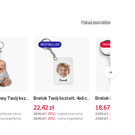
Pokaż wszystkie
BESTSELLER
PROMOCJA
Brelok pluszowy Twój kształt Body, 10 cm
Brelok Twój kształt, 4x6 cm
22,42 zł
18,67 zł
ajniższa cena
29,90 zł
-25%
- najniższa cena
24,90 zł
-25%
- najniższ
ena regularna
29,90 zł
-25%
- cena regularna
24,90 zł
-25%
- cena reg