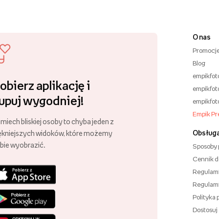
O nas
Promocj
Blog
empikfot
obierz aplikację i
empikfot
upuj wygodniej!
empikfot
Empik P
miech bliskiej osoby to chyba jeden z
Obsługa
ękniejszych widoków, które możemy
bie wyobrazić.
Sposoby 
Cennik 
Regulam
Regulam
Polityka
Dostosuj