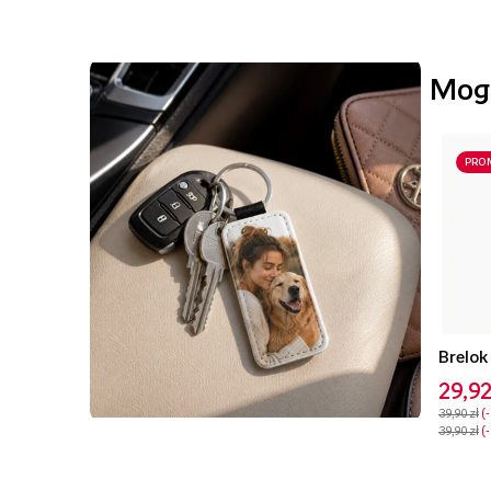
Mogą
PRO
29,92
39,90 zł
39,90 zł