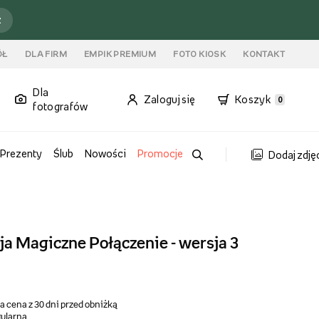
ź
ÓŁ
DLA FIRM
EMPIK PREMIUM
FOTO KIOSK
KONTAKT
Dla
Zaloguj się
Koszyk
0
fotografów
Prezenty
Ślub
Nowości
Promocje
Dodaj zdję