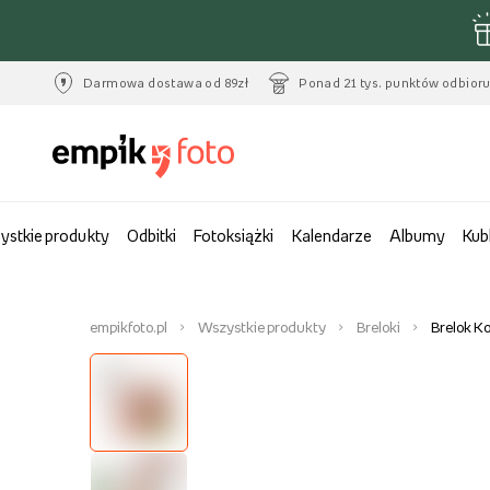
Darmowa dostawa od 89zł
Ponad 21 tys. punktów odbior
ystkie produkty
Odbitki
Fotoksiążki
Kalendarze
Albumy
Kub
empikfoto.pl
Wszystkie produkty
Breloki
Brelok Ko