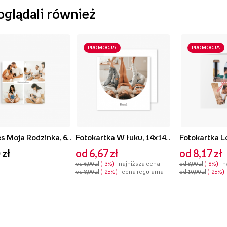
 oglądali również
PROMOCJA
PROMOCJA
Magnes Moja Rodzinka, 6x6 cm
Fotokartka W łuku, 14x14 cm
 zł
od 6,67 zł
od 8,17 zł
od 6,90 zł
-3%
- najniższa cena
od 8,90 zł
-8%
- 
od 8,90 zł
-25%
- cena regularna
od 10,90 zł
-25%