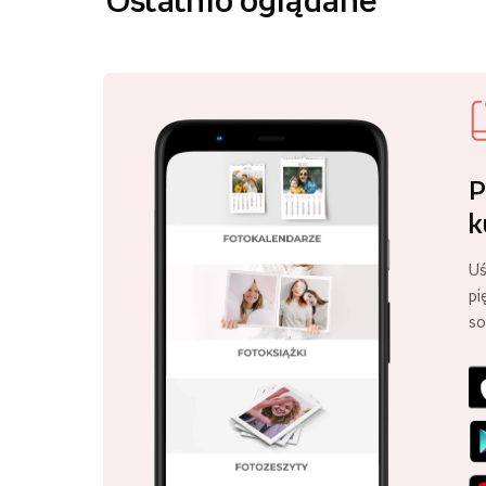
Ostatnio oglądane
P
k
Uś
pi
so