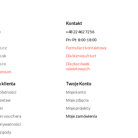
Kontakt
e
+48 22 462 72 56
Pn-Pt: 8:00-18:00
o.cz
Formularz kontaktowy
o.sk
Dla biznesu/Hurt
o.ro
Dla placówek
oświatowych
remium
 klienta
Twoje Konto
płatności
Moje konto
dostaw
Moje zdjęcia
in
Moje projekty
in vouchera
Moje zamówienia
 prywatności
 zgody