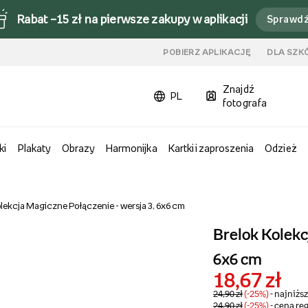
Rabat –15 zł na pierwsze zakupy w aplikacji
Sprawd
u
POBIERZ APLIKACJĘ
DLA SZK
Znajdź
PL
fotografa
ki
Plakaty
Obrazy
Harmonijka
Kartki i zaproszenia
Odzież
lekcja Magiczne Połączenie - wersja 3, 6x6 cm