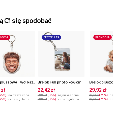
 Ci się spodobać
MOCJA
BESTSELLER
PROMOCJA
Brelok pluszowy Twój kształt Face, 10 cm
Brelok Full photo, 4x6 cm
 zł
22,42 zł
29,92 zł
-25%
- najniższa cena
29,90 zł
-25%
- najniższa cena
39,90 zł
-25%
- n
-25%
- cena regularna
29,90 zł
-25%
- cena regularna
39,90 zł
-25%
- c