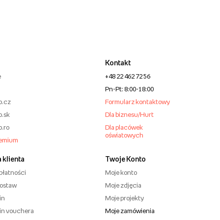
Kontakt
e
+48 22 462 72 56
Pn-Pt: 8:00-18:00
o.cz
Formularz kontaktowy
o.sk
Dla biznesu/Hurt
o.ro
Dla placówek
oświatowych
remium
 klienta
Twoje Konto
płatności
Moje konto
dostaw
Moje zdjęcia
in
Moje projekty
in vouchera
Moje zamówienia