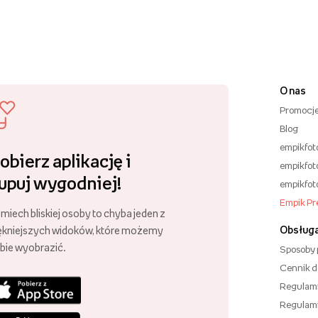
O nas
Promocj
Blog
empikfot
obierz aplikację i
empikfot
upuj wygodniej!
empikfot
Empik P
miech bliskiej osoby to chyba jeden z
Obsługa
ękniejszych widoków, które możemy
bie wyobrazić.
Sposoby 
Cennik 
Regulam
Regulam