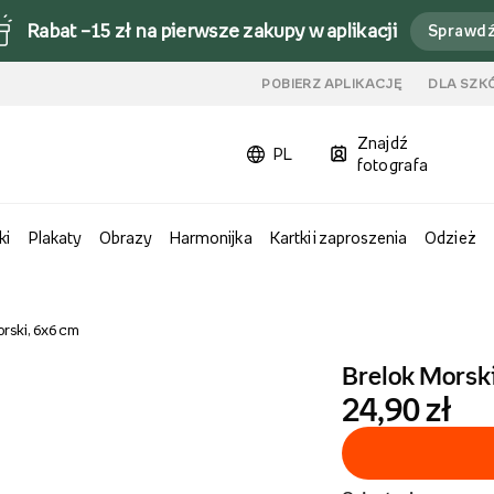
Rabat –15 zł na pierwsze zakupy w aplikacji
Sprawd
u
POBIERZ APLIKACJĘ
DLA SZK
Znajdź
PL
fotografa
ki
Plakaty
Obrazy
Harmonijka
Kartki i zaproszenia
Odzież
rski, 6x6 cm