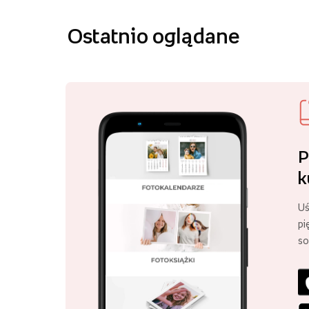
Ostatnio oglądane
P
k
Uś
pi
so