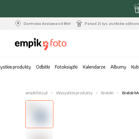
Darmowa dostawa od 89zł
Ponad 21 tys. punktów odbior
ystkie produkty
Odbitki
Fotoksiążki
Kalendarze
Albumy
Kub
empikfoto.pl
Wszystkie produkty
Breloki
Brelok Mo