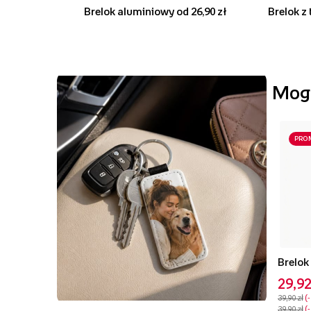
Brelok aluminiowy od 26,90 zł
Brelok z
Mogą
PRO
29,92
39,90 zł
39,90 zł