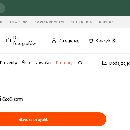
ź
ÓŁ
DLA FIRM
EMPIK PREMIUM
FOTO KIOSK
KONTAKT
Dla
Zaloguj się
Koszyk
0
fotografów
Prezenty
Ślub
Nowości
Promocje
Dodaj zdję