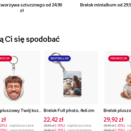
 tworzywa sztucznego od 24,90
Brelok minialbum od 29,9
zł
 Ci się spodobać
MOCJA
BESTSELLER
PROMOCJA
Brelok pluszowy Twój kształt Face, 10 cm
Brelok Full photo, 4x6 cm
 zł
22,42 zł
29,92 zł
-25%
- najniższa cena
29,90 zł
-25%
- najniższa cena
39,90 zł
-25%
- n
-25%
- cena regularna
29,90 zł
-25%
- cena regularna
39,90 zł
-25%
- c