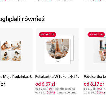
 oglądali również
PROMOCJA
PROMOCJA
Magnes Moja Rodzinka, 6x6 cm
Fotokartka W łuku, 14x14 cm
 zł
od 6,67 zł
od 8,17 zł
od 6,90 zł
-3%
- najniższa cena
od 8,90 zł
-8%
- 
od 8,90 zł
-25%
- cena regularna
od 10,90 zł
-25%