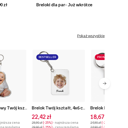
0 zł
Breloki dla par- Już wkrótce
Pokaż wszystkie
BESTSELLER
PROMOCJA
Brelok pluszowy Twój kształt Body, 10 cm
Brelok Twój kształt, 4x6 cm
22,42 zł
18,67 zł
ajniższa cena
29,90 zł
-25%
- najniższa cena
24,90 zł
-25%
- najniższ
ena regularna
29,90 zł
-25%
- cena regularna
24,90 zł
-25%
- cena reg