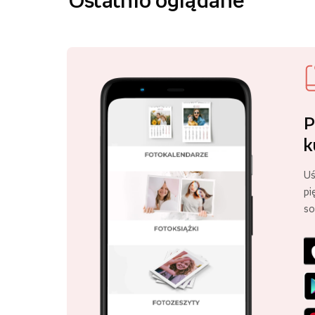
Ostatnio oglądane
P
k
Uś
pi
so