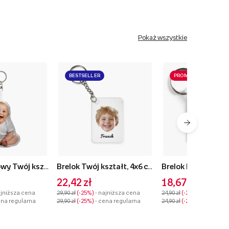
Pokaż wszystkie
BESTSELLER
PROMOCJA
Brelok pluszowy Twój kształt Body, 10 cm
Brelok Twój kształt, 4x6 cm
22,42 zł
18,67 zł
ajniższa cena
29,90 zł
-25%
- najniższa cena
24,90 zł
-25%
- najniższ
ena regularna
29,90 zł
-25%
- cena regularna
24,90 zł
-25%
- cena reg