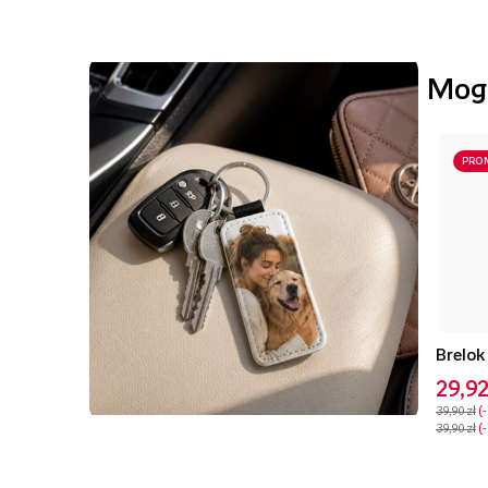
Mogą
PRO
29,92
39,90 zł
39,90 zł