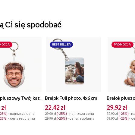
 Ci się spodobać
MOCJA
BESTSELLER
PROMOCJA
Brelok pluszowy Twój kształt Face, 10 cm
Brelok Full photo, 4x6 cm
 zł
22,42 zł
29,92 zł
-25%
- najniższa cena
29,90 zł
-25%
- najniższa cena
39,90 zł
-25%
- n
-25%
- cena regularna
29,90 zł
-25%
- cena regularna
39,90 zł
-25%
- c