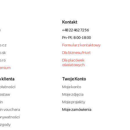
Kontakt
e
+48 22 462 72 56
Pn-Pt: 8:00-18:00
o.cz
Formularz kontaktowy
o.sk
Dla biznesu/Hurt
o.ro
Dla placówek
oświatowych
remium
 klienta
Twoje Konto
płatności
Moje konto
dostaw
Moje zdjęcia
in
Moje projekty
in vouchera
Moje zamówienia
 prywatności
 zgody