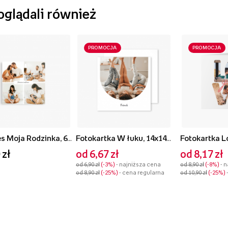
 oglądali również
PROMOCJA
PROMOCJA
Magnes Moja Rodzinka, 6x6 cm
Fotokartka W łuku, 14x14 cm
 zł
od 6,67 zł
od 8,17 zł
od 6,90 zł
-3%
- najniższa cena
od 8,90 zł
-8%
- 
od 8,90 zł
-25%
- cena regularna
od 10,90 zł
-25%