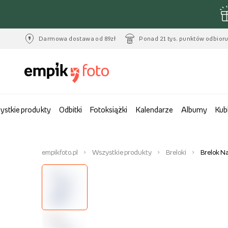
Darmowa dostawa od 89zł
Ponad 21 tys. punktów odbior
ystkie produkty
Odbitki
Fotoksiążki
Kalendarze
Albumy
Kub
empikfoto.pl
Wszystkie produkty
Breloki
Brelok N