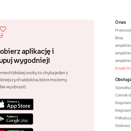
O nas
Promocj
Blog
empikfot
obierz aplikację i
empikfot
upuj wygodniej!
empikfot
Empik P
miech bliskiej osoby to chyba jeden z
Obsługa
ękniejszych widoków, które możemy
bie wyobrazić.
Sposoby 
Cennik 
Regulam
Regulam
Polityka
Dostosuj