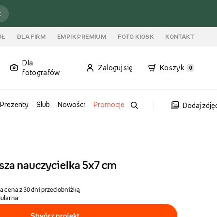
ź
ÓŁ
DLA FIRM
EMPIK PREMIUM
FOTO KIOSK
KONTAKT
Dla
Zaloguj się
Koszyk
0
fotografów
Prezenty
Ślub
Nowości
Promocje
Dodaj zdję