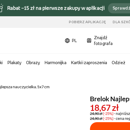
Rabat –15 zł na pierwsze zakupy w aplikacji
Sprawd
u
POBIERZ APLIKACJĘ
DLA SZK
Znajdź
PL
fotografa
ki
Plakaty
Obrazy
Harmonijka
Kartki i zaproszenia
Odzież
ajlepsza nauczycielka, 5x7 cm