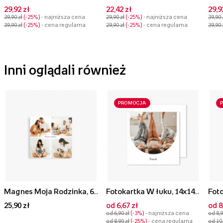
29,92 zł
22,42 zł
29,9
39,90 zł
-25%
- najniższa cena
29,90 zł
-25%
- najniższa cena
39,90 
39,90 zł
-25%
- cena regularna
29,90 zł
-25%
- cena regularna
39,90 
Inni oglądali również
PROMOCJA
Magnes Moja Rodzinka, 6x6 cm
Fotokartka W łuku, 14x14 cm
25,90 zł
od 6,67 zł
od 8
od 6,90 zł
-3%
- najniższa cena
od 8,9
od 8,90 zł
-25%
- cena regularna
od 10,