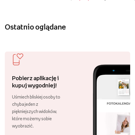
Ostatnio oglądane
Pobierz aplikację i
kupuj wygodniej!
Uśmiech bliskiej osoby to
chyba jeden z
piękniejszych widoków,
które możemy sobie
wyobrazić.