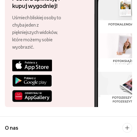
kupuj wygodniej!
Uśmiech bliskiej osoby to
chyba jeden z
piękniejszych widoków,
które możemy sobie
wyobrazić.
O nas