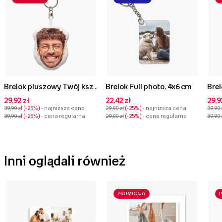
Brelok pluszowy Twój kształt Face, 10 cm
Brelok Full photo, 4x6 cm
29,92 zł
22,42 zł
29,9
39,90 zł
-25%
- najniższa cena
29,90 zł
-25%
- najniższa cena
39,90 
39,90 zł
-25%
- cena regularna
29,90 zł
-25%
- cena regularna
39,90 
Inni oglądali również
PROMOCJA