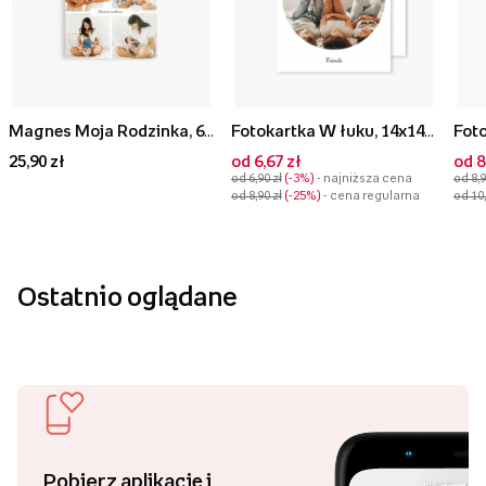
Magnes Moja Rodzinka, 6x6 cm
Fotokartka W łuku, 14x14 cm
25,90 zł
od 6,67 zł
od 8
od 6,90 zł
-3%
- najniższa cena
od 8,9
od 8,90 zł
-25%
- cena regularna
od 10,
Ostatnio oglądane
Pobierz aplikację i