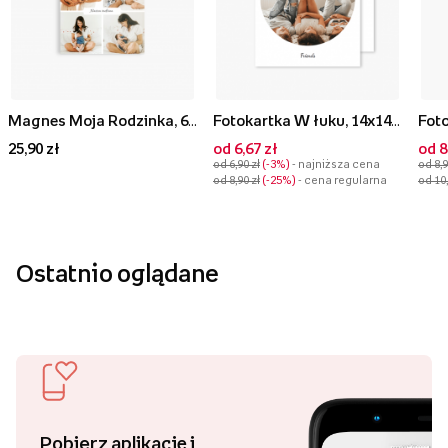
Magnes Moja Rodzinka, 6x6 cm
Fotokartka W łuku, 14x14 cm
25,90 zł
od 6,67 zł
od 8
od 6,90 zł
-3%
- najniższa cena
od 8,9
od 8,90 zł
-25%
- cena regularna
od 10,
Ostatnio oglądane
Pobierz aplikację i