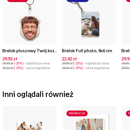
Brelok pluszowy Twój kształt Face, 10 cm
Brelok Full photo, 4x6 cm
29,92 zł
22,42 zł
29,9
39,90 zł
-25%
- najniższa cena
29,90 zł
-25%
- najniższa cena
39,90 
39,90 zł
-25%
- cena regularna
29,90 zł
-25%
- cena regularna
39,90 
Inni oglądali również
PROMOCJA