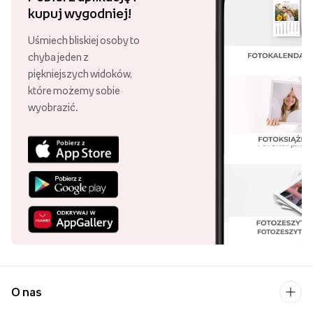
kupuj wygodniej!
Uśmiech bliskiej osoby to
chyba jeden z
piękniejszych widoków,
które możemy sobie
wyobrazić.
O nas