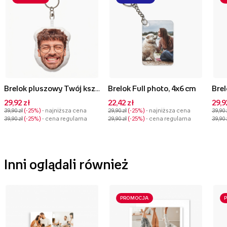
Brelok pluszowy Twój kształt Face, 10 cm
Brelok Full photo, 4x6 cm
29,92 zł
22,42 zł
29,9
39,90 zł
-25%
- najniższa cena
29,90 zł
-25%
- najniższa cena
39,90 
39,90 zł
-25%
- cena regularna
29,90 zł
-25%
- cena regularna
39,90 
Inni oglądali również
PROMOCJA