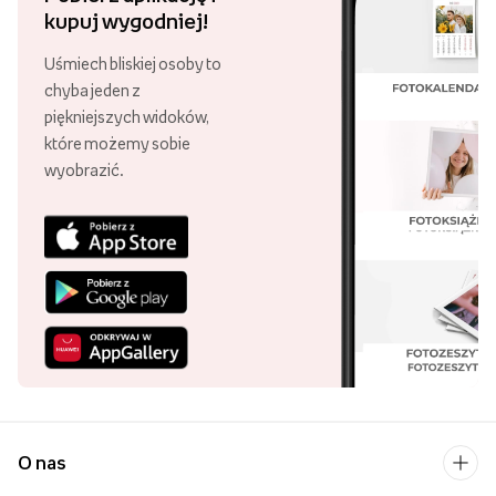
kupuj wygodniej!
Uśmiech bliskiej osoby to
chyba jeden z
piękniejszych widoków,
które możemy sobie
wyobrazić.
O nas