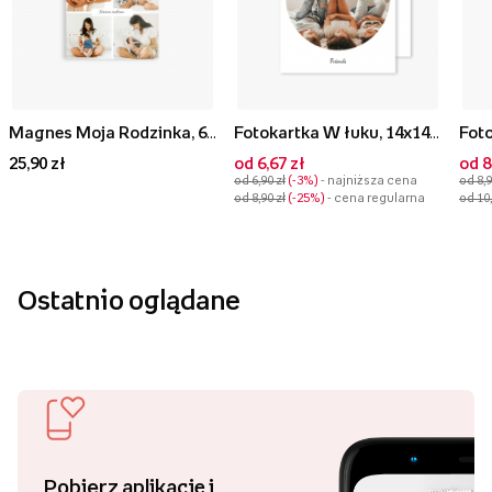
Magnes Moja Rodzinka, 6x6 cm
Fotokartka W łuku, 14x14 cm
25,90 zł
od 6,67 zł
od 8
od 6,90 zł
-3%
- najniższa cena
od 8,9
od 8,90 zł
-25%
- cena regularna
od 10,
Ostatnio oglądane
Pobierz aplikację i