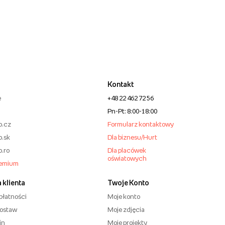
Kontakt
e
+48 22 462 72 56
Pn-Pt: 8:00-18:00
o.cz
Formularz kontaktowy
o.sk
Dla biznesu/Hurt
o.ro
Dla placówek
oświatowych
remium
 klienta
Twoje Konto
płatności
Moje konto
dostaw
Moje zdjęcia
in
Moje projekty