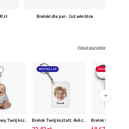
0 zł
Breloki dla par- Już wkrótce
Pokaż wszystkie
BESTSELLER
PROMOCJA
Brelok pluszowy Twój kształt Body, 10 cm
Brelok Twój kształt, 4x6 cm