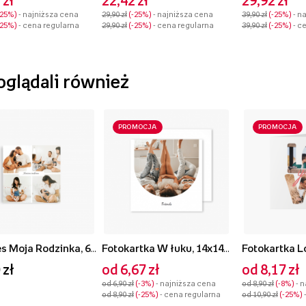
 zł
22,42 zł
29,92 zł
-25%
- najniższa cena
29,90 zł
-25%
- najniższa cena
39,90 zł
-25%
- n
-25%
- cena regularna
29,90 zł
-25%
- cena regularna
39,90 zł
-25%
- c
 oglądali również
PROMOCJA
PROMOCJA
Magnes Moja Rodzinka, 6x6 cm
Fotokartka W łuku, 14x14 cm
 zł
od 6,67 zł
od 8,17 zł
od 6,90 zł
-3%
- najniższa cena
od 8,90 zł
-8%
- 
od 8,90 zł
-25%
- cena regularna
od 10,90 zł
-25%