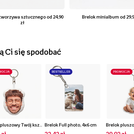
 tworzywa sztucznego od 24,90
Brelok minialbum od 29,9
zł
 Ci się spodobać
MOCJA
BESTSELLER
PROMOCJA
Brelok pluszowy Twój kształt Face, 10 cm
Brelok Full photo, 4x6 cm