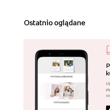
Ostatnio oglądane
P
k
Uś
pi
so