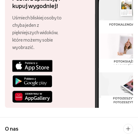
kupuj wygodniej!
Uśmiech bliskiej osoby to
chyba jeden z
piękniejszych widoków,
które możemy sobie
wyobrazić.
O nas