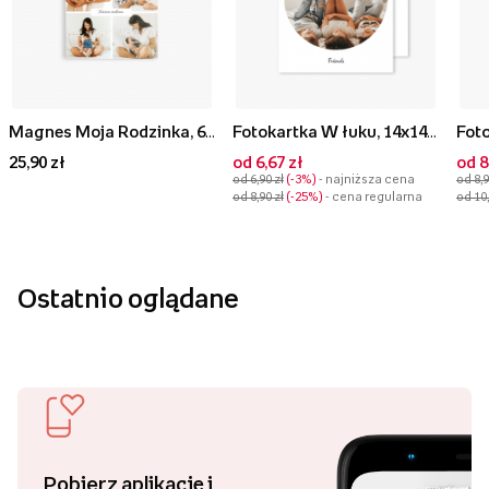
Magnes Moja Rodzinka, 6x6 cm
Fotokartka W łuku, 14x14 cm
25,90 zł
od 6,67 zł
od 8
od 6,90 zł
-3%
- najniższa cena
od 8,9
od 8,90 zł
-25%
- cena regularna
od 10,
Ostatnio oglądane
Pobierz aplikację i