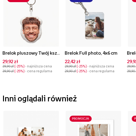
Brelok pluszowy Twój kształt Face, 10 cm
Brelok Full photo, 4x6 cm
29,92 zł
22,42 zł
29,9
39,90 zł
-25%
- najniższa cena
29,90 zł
-25%
- najniższa cena
39,90 
39,90 zł
-25%
- cena regularna
29,90 zł
-25%
- cena regularna
39,90 
Inni oglądali również
PROMOCJA