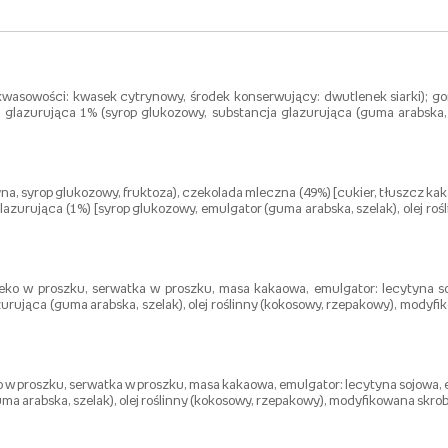
 kwasowości: kwasek cytrynowy, środek konserwujący: dwutlenek siarki); g
a glazurująca 1% (syrop glukozowy, substancja glazurująca (guma arabska, 
a, syrop glukozowy, fruktoza), czekolada mleczna (49%) [cukier, tłuszcz ka
azurująca (1%) [syrop glukozowy, emulgator (guma arabska, szelak), olej roś
eko w proszku, serwatka w proszku, masa kakaowa, emulgator: lecytyna so
rująca (guma arabska, szelak), olej roślinny (kokosowy, rzepakowy), modyfi
 w proszku, serwatka w proszku, masa kakaowa, emulgator: lecytyna sojowa, 
a arabska, szelak), olej roślinny (kokosowy, rzepakowy), modyfikowana skrobia