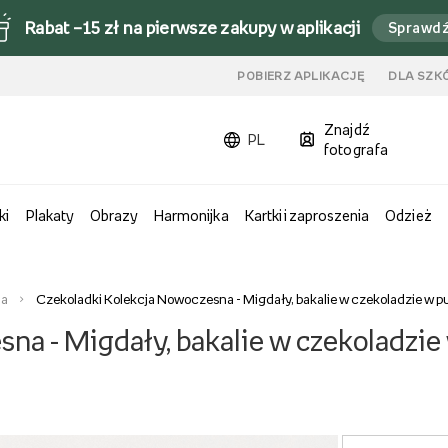
Rabat –15 zł na pierwsze zakupy w aplikacji
Sprawd
u
POBIERZ APLIKACJĘ
DLA SZK
Znajdź
PL
fotografa
ki
Plakaty
Obrazy
Harmonijka
Kartki i zaproszenia
Odzież
na
Czekoladki Kolekcja Nowoczesna - Migdały, bakalie w czekoladzie w 
na - Migdały, bakalie w czekoladzie