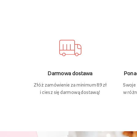
Ponad
Darmowa dostawa
Swoje
Złóż zamówienie za minimum 89 zł
w różn
i ciesz się darmową dostawą!