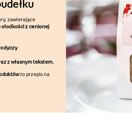
pudełku
ry, zawierające
słodkości z cenionej
słodyczy
raz z własnym tekstem
.
roduktów
to przepis na