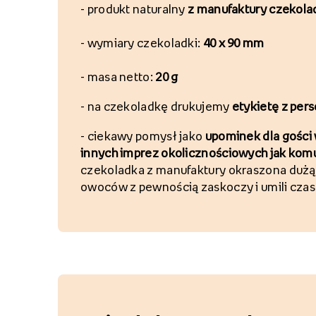
- p
rodukt naturalny
z manufaktury czekola
-
wymiary czekoladki:
40 x 90 mm
-
masa netto:
20 g
-
na czekoladkę drukujemy
etykietę z pers
- c
iekawy pomysł jako
upominek dla gości
innych imprez okolicznościowych jak kom
czekoladka z manufaktury okraszona dużą i
owoców z pewnością zaskoczy i umili cza