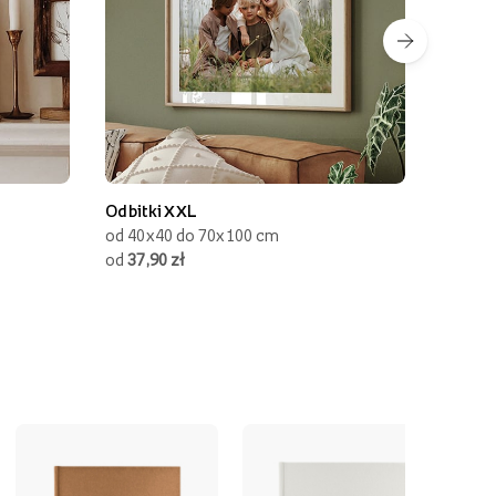
Odbitki XXL
Odbitki z m
od 40x40 do 70x100 cm
15x23 cm
od
37,90 zł
od
3,95 zł