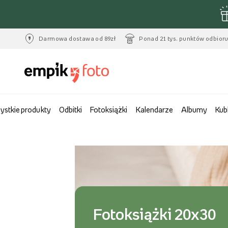
Darmowa dostawa od 89zł
Ponad 21 tys. punktów odbior
ystkie produkty
Odbitki
Fotoksiążki
Kalendarze
Albumy
Kub
Obrazy panoramy