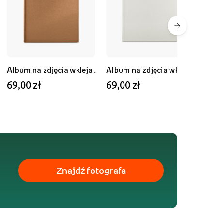
Album na zdjęcia wklejane ALBUM WKLEJANY JUMBO WRINKLED BRĄZOWY 80 STRON, 30x30 cm
Album na zdjęcia wklejane ALBUM WKLEJANY JUMBO WRINKLED BIAŁY 80 STRON, 30x30 cm
69,00 zł
69,00 zł
36
Znajdź fotografa