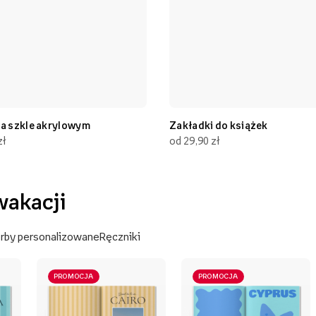
na szkle akrylowym
Zakładki do książek
zł
od 29,90 zł
wakacji
rby personalizowane
Ręczniki
PROMOCJA
PROMOCJA