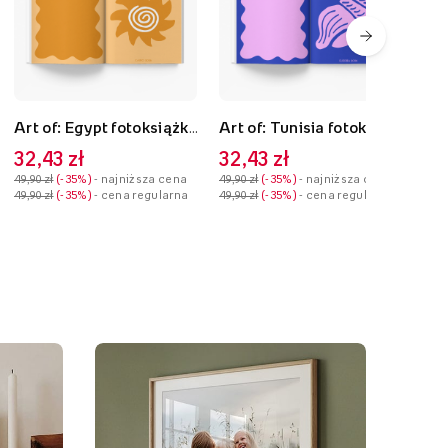
Art of: Egypt fotoksiążka, 20x30 cm
Art of: Tunisia fotoksiążka, 20x30 cm
32,43 zł
32,43 zł
32
49,90 zł
-35%
- najniższa cena
49,90 zł
-35%
- najniższa cena
49,9
49,90 zł
-35%
- cena regularna
49,90 zł
-35%
- cena regularna
49,9