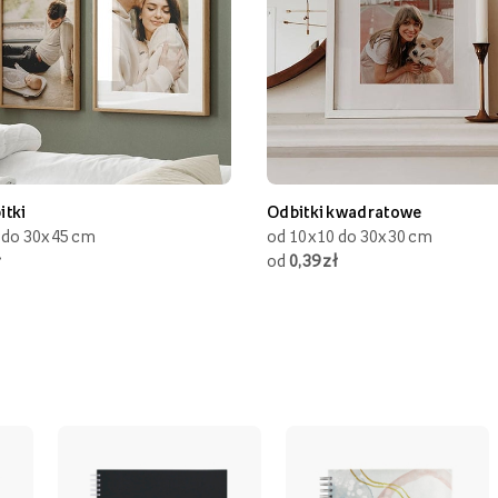
itki
Odbitki kwadratowe
 do 30x45 cm
od 10x10 do 30x30 cm
ł
od
0,39 zł