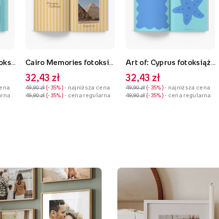
Djerba Memories fotoksiążka, 20x30 cm
Cairo Memories fotoksiążka, 20x30 cm
Art of: Cyprus fotoksiążka, 20x30 cm
32,43 zł
32,43 zł
cena
49,90 zł
-35%
- najniższa cena
49,90 zł
-35%
- najniższa cena
arna
49,90 zł
-35%
- cena regularna
49,90 zł
-35%
- cena regularna