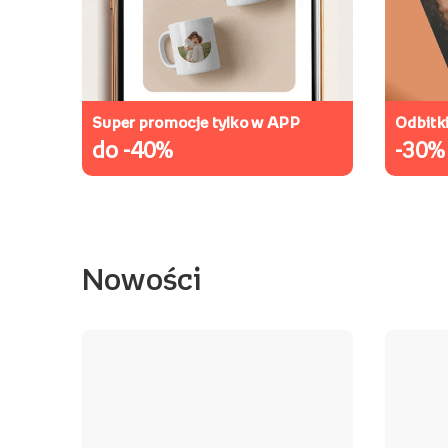
Super promocje tylko w APP
Odbitk
do -40%
-30%
Nowości