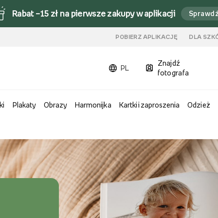
Rabat –15 zł na pierwsze zakupy w aplikacji
Sprawd
u
POBIERZ APLIKACJĘ
DLA SZK
Znajdź
PL
fotografa
ki
Plakaty
Obrazy
Harmonijka
Kartki i zaproszenia
Odzież