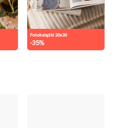
Fotoksiążki 20x30
Harmonij
-35%
-40%