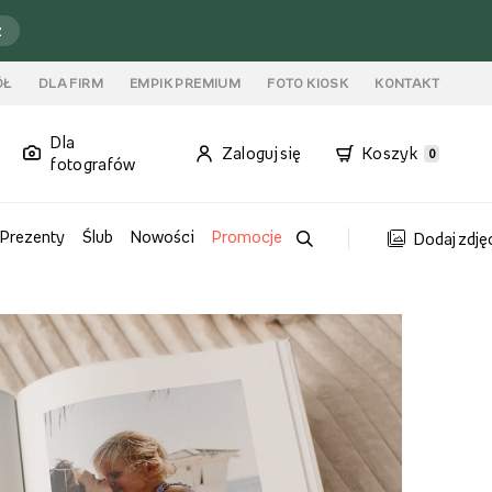
ź
ÓŁ
DLA FIRM
EMPIK PREMIUM
FOTO KIOSK
KONTAKT
Dla
Zaloguj się
Koszyk
0
fotografów
Prezenty
Ślub
Nowości
Promocje
Dodaj zdję