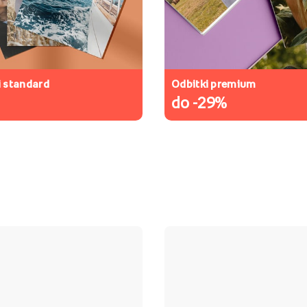
i standard
Odbitki premium
do -29%