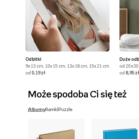
Odbitki
Duże odb
9x13 cm, 10x15 cm, 13x18 cm, 15x21 cm
od 20x30
od
0,19 zł
od
8,95 z
Może spodoba Ci się też
Albumy
Ramki
Puzzle