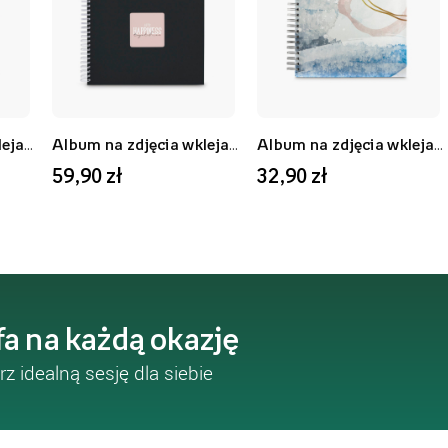
Album na zdjęcia wklejane ALBUM WKLEJANY FINE ART JUMBO BŁĘKITNY 100 STRON, 30x30 cm
Album na zdjęcia wklejane FINE ART GŁĘBOKA CZERŃ 36x32 50 BIAŁYCH STRON, 36x32 cm
Album na zdjęcia wklejane ALBUM SPIRALNY WATERCOLOR NIEBIESKI 50 STRON, 28x24 cm
59,90 zł
32,90 zł
fa na każdą okazję
rz idealną sesję dla siebie