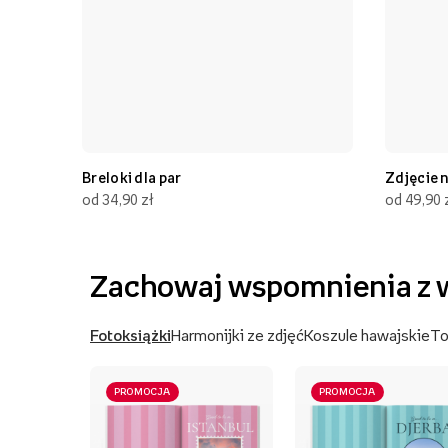
Breloki dla par
Zdjęcie 
od 34,90 zł
od 49,90 
Zachowaj wspomnienia z 
Fotoksiążki
Harmonijki ze zdjęć
Koszule hawajskie
To
PROMOCJA
PROMOCJA