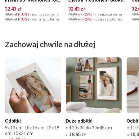
32,43 zł
32,43 zł
32,
49,90 zł
-35%
- najniższa cena
49,90 zł
-35%
- najniższa cena
49,9
49,90 zł
-35%
- cena regularna
49,90 zł
-35%
- cena regularna
49,9
Zachowaj chwile na dłużej
Odbitki
Duże odbitki
Odbit
9x13 cm, 10x15 cm, 13x18
od 20x30 do 30x45 cm
od 10
cm, 15x21 cm
od
8,95 zł
od
0,3