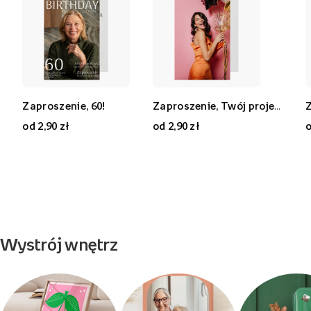
Zaproszenie, 60!
Zaproszenie, Twój projekt
Z
od 2,90 zł
od 2,90 zł
o
Wystrój wnętrz