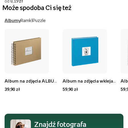
od
0,19 zł
Może spodoba Ci się też
Albumy
Ramki
Puzzle
Album na zdjęcia ALBUM SPIRAL CRAFT 40 STRON, 10x15 cm
Album na zdjęcia wklejane ALBUM WKLEJANY FINE ART JUMBO BŁĘKITNY 100 STRON, 30x30 cm
39,90 zł
59,90 zł
59,
Znajdź fotografa