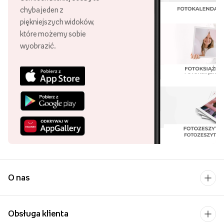
przygotowujemy z należytą starannością, bo
Twoje
chyba jeden z
fotografie to Twoje najcenniejsze chwile, do których my
piękniejszych widoków,
pomagamy Ci wracać
.
które możemy sobie
wyobrazić.
Fotoksiążka
Fotoksiążka to coś więcej niż album fotograficzny. Już teraz
możesz stworzyć trwałą i w pełni spersonalizowaną książkę z
Twoimi najcenniejszymi fotografiami. Dzięki intuicyjnemu
oprogramowaniu dajemy Ci możliwość zaprojektowania
każdej strony Twojej książki – od dowolnego ułożenia zdjęć,
aż po wybór tła, ramki lub dodatkowych elementów
graficznych.
Zachowaj swoje zdjęcia z podróży, ślubu,
wakacji, urodzin lub dowolnej okazji,
która była dla Ciebie
ważna. Fotoksiążka to także idealny prezent dla bliskiej osoby,
O nas
której chcesz podarować coś szczególnego. Fotoksiążkę
możesz zamówić na naszej stronie korzystając z edytora
online.
Obsługa klienta