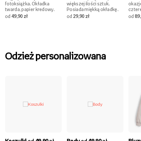
fotoksiążka. Okładka
większej ilości sztuk.
okazj
twarda, papier kredowy.
Posiada miękką okładkę.
czter
od
49,90 zł
od
29,90 zł
od
89,
Odzież personalizowana
Koszulki
od
49,90
zł
Body
od
49,90
zł
Bluz