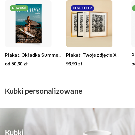
NOWOŚĆ
BESTSELLER
Plakat, Okładka Summer, 40x60
Plakat, Twoje zdjęcie XXL, 40x30
P
od 50,90 zł
99,90 zł
o
Kubki personalizowane