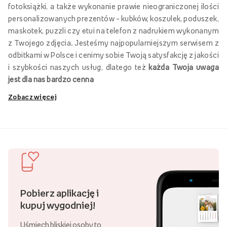
fotoksiążki, a także wykonanie prawie nieograniczonej ilości
personalizowanych prezentów – kubków, koszulek, poduszek,
maskotek, puzzli czy etui na telefon z nadrukiem wykonanym
z Twojego zdjęcia. Jesteśmy najpopularniejszym serwisem z
odbitkami w Polsce i cenimy sobie Twoją satysfakcję z jakości
i szybkości naszych usług, dlatego też
każda Twoja uwaga
jest dla nas bardzo cenna
Zobacz więcej
Odbitki zdjęć
Zamówienie odbitek w Empik Foto to gwarancja jakości,
satysfakcji i terminowości. Oferujemy najróżniejsze rozmiary
i rodzaje papierów fotograficznych, z których możesz
dowolnie wybierać składając swoje zlecenie. Nasze materiały
gwarantują długowieczność Twoich fotografii bez utraty
Pobierz aplikację i
jakości. Już teraz wywołaj zdjęcia w empikfoto.pl i podaruj
kupuj wygodniej!
sobie ponadczasową pamiątkę, która na długie lata zachowa
Twoje najcenniejsze wspomnienia. Każdą odbitkę
Uśmiech bliskiej osoby to