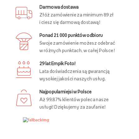
Darmowa dostawa
Złóż zamówienie za minimum 89 zł
i ciesz się darmową dostawą!
Ponad 21 000 punktów odbioru
Swoje zamówienie możesz odebrać
w różnych punktach, w całej Polsce!
29 lat Empik Foto!
Lata doświadczenia są gwarancją
wysokiej jakości naszych usług.
Najpopularniejsi w Polsce
Aż 99,87% klientów poleca nasze
usługi! Dziękujemy za zaufanie!