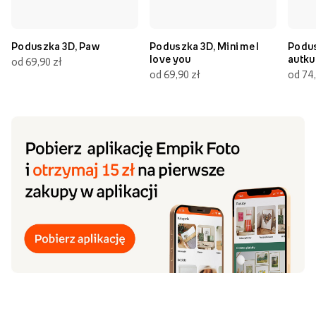
Poduszka 3D, Paw
Poduszka 3D, Mini me I
Podus
love you
autku
od 69,90 zł
od 69,90 zł
od 74,