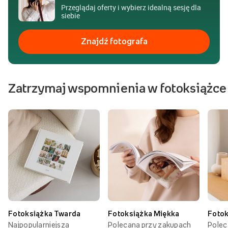
Przeglądaj oferty i wybierz idealną sesję dla
siebie
Znajdź fotografa
Zatrzymaj wspomnienia w fotoksiążce
Fotoksiążka Twarda
Fotoksiążka Miękka
Fotok
Najpopularniejsza
Polecana przy zakupach
Polec