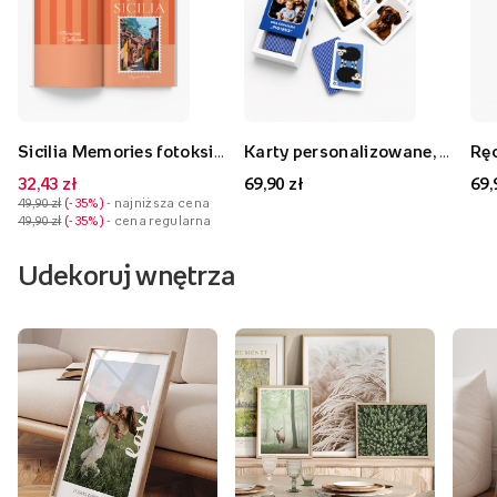
Sicilia Memories fotoksiążka, 20x30 cm
Karty personalizowane, "Piotruś"
32,43 zł
69,90 zł
69,
49,90 zł
-35%
- najniższa cena
49,90 zł
-35%
- cena regularna
Udekoruj wnętrza