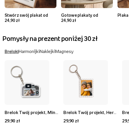
Stwórz swój plakat od
Gotowe plakaty od
Plaka
24,90 zł
24,90 zł
Pomysły na prezent poniżej 30 zł
Breloki
Harmonijki
Naklejki
Magnesy
Brelok Twój projekt, Mini aparat 1, 5x3,7 cm
Brelok Twój projekt, Herbatnik, 4,5x6 cm
29,90 zł
29,90 zł
29,