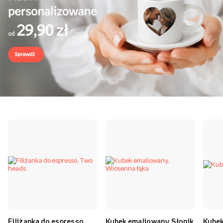
Filiżanka do espresso,
Kubek emaliowany, Słonik
Kubek