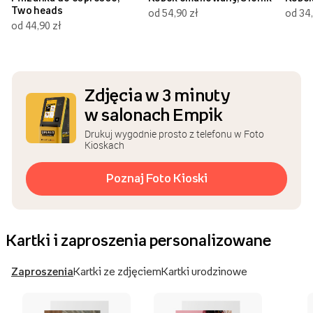
Two heads
od 54,90 zł
od 34,
od 44,90 zł
Zdjęcia w 3 minuty
w salonach Empik
Drukuj wygodnie prosto z telefonu w Foto
Kioskach
Poznaj Foto Kioski
Kartki i zaproszenia personalizowane
Zaproszenia
Kartki ze zdjęciem
Kartki urodzinowe