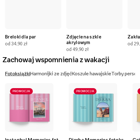
Breloki dla par
Zdjęcie na szkle
Zakła
akrylowym
od 34,90 zł
od 29,
od 49,90 zł
Zachowaj wspomnienia z wakacji
Fotoksiążki
Harmonijki ze zdjęć
Koszule hawajskie
Torby person
PROMOCJA
PROMOCJA
Instanbul Memories fotoksiążka, 20x30 cm
Djerba Memories fotoksiążka, 20x30 cm