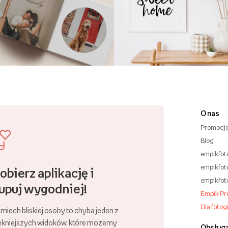
O nas
Promocj
Blog
empikfot
empikfot
obierz aplikację i
empikfot
upuj wygodniej!
Empik P
Dla foto
miech bliskiej osoby to chyba jeden z
ękniejszych widoków, które możemy
Obsługa