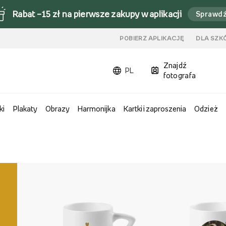
Rabat –15 zł na pierwsze zakupy w aplikacji
Sprawd
u
POBIERZ APLIKACJĘ
DLA SZK
Znajdź
PL
fotografa
ki
Plakaty
Obrazy
Harmonijka
Kartki i zaproszenia
Odzież