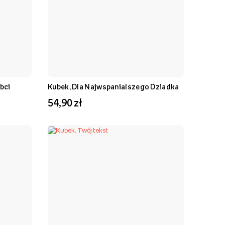
bci
Kubek, Dla Najwspanialszego Dziadka
54,90 zł