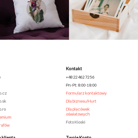
Kontakt
e
+48 22 462 72 56
Pn-Pt: 8:00-18:00
o.cz
Formularz kontaktowy
o.sk
Dla biznesu/Hurt
o.ro
Dla placówek
oświatowych
remium
Foto Kioski
grafów
 klienta
Twoje Konto