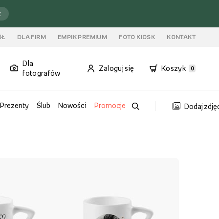
ź
ÓŁ
DLA FIRM
EMPIK PREMIUM
FOTO KIOSK
KONTAKT
Dla
Zaloguj się
Koszyk
0
fotografów
Prezenty
Ślub
Nowości
Promocje
Dodaj zdję