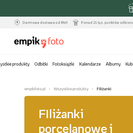
Darmowa dostawa od 89zł
Ponad 21 tys. punktów odbior
ystkie produkty
Odbitki
Fotoksiążki
Kalendarze
Albumy
Kub
empikfoto.pl
Wszystkie produkty
Filiżanki
FIliżanki
porcelanowe i