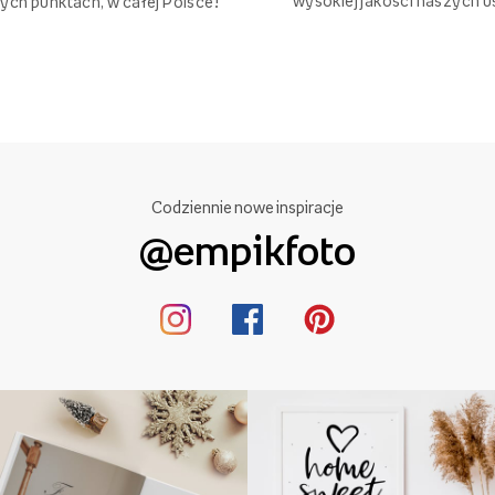
wysokiej jakości naszych u
ych punktach, w całej Polsce!
Codziennie nowe inspiracje
@empikfoto