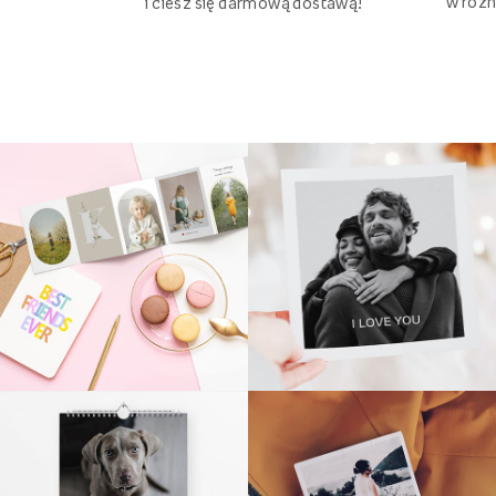
w różn
i ciesz się darmową dostawą!