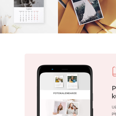
P
k
Uś
pi