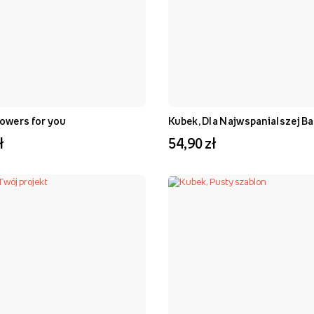
lowers for you
Kubek, Dla Najwspanialszej Ba
ł
54,90 zł