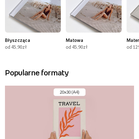
Błyszcząca
Matowa
Mate
od 45,90zł
od 45,90zł
od 12
Popularne formaty