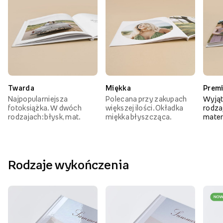
Twarda
Miękka
Prem
Najpopularniejsza
Polecana przy zakupach
Wyjąt
fotoksiążka. W dwóch
większej ilości. Okładka
rodzaj
rodzajach: błysk, mat.
miękka błyszcząca.
mater
Rodzaje wykończenia