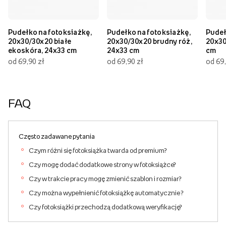
Pudełko na fotoksiażkę,
Pudełko na fotoksiażkę,
Pudeł
20x30/30x20 białe
20x30/30x20 brudny róż,
20x30
ekoskóra, 24x33 cm
24x33 cm
cm
od 69,90 zł
od 69,90 zł
od 69,
FAQ
Często zadawane pytania
Czym różni się fotoksiążka twarda od premium?
Czy mogę dodać dodatkowe strony w fotoksiążce?
Czy w trakcie pracy mogę zmienić szablon i rozmiar?
Czy można wypełnienić fotoksiążkę automatycznie ?
Czy fotoksiążki przechodzą dodatkową weryfikację?