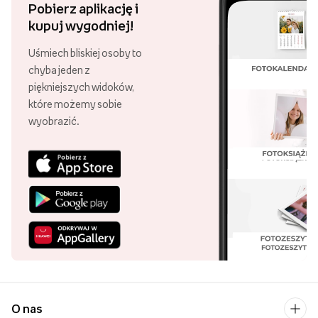
Pobierz aplikację i
kupuj wygodniej!
Uśmiech bliskiej osoby to
chyba jeden z
piękniejszych widoków,
które możemy sobie
wyobrazić.