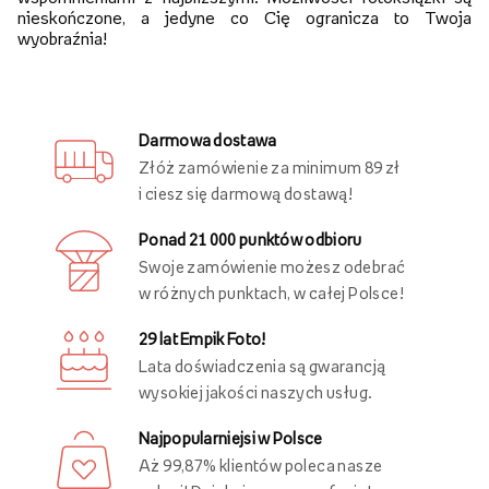
wspomnieniami z najbliższymi. Możliwości fotoksiążki są
nieskończone, a jedyne co Cię ogranicza to Twoja
wyobraźnia!
Darmowa dostawa
Złóż zamówienie za minimum 89 zł
i ciesz się darmową dostawą!
Ponad 21 000 punktów odbioru
Swoje zamówienie możesz odebrać
w różnych punktach, w całej Polsce!
29 lat Empik Foto!
Lata doświadczenia są gwarancją
wysokiej jakości naszych usług.
Najpopularniejsi w Polsce
Aż 99,87% klientów poleca nasze