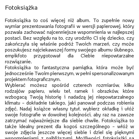
Fotoksiążka
Fotoksiążka to coś więcej niż album. To zupełnie nowy
wymiar prezentowania fotografii w wersji papierowej, który
pozwala zachować najcenniejsze wspomnienia w najlepszej
postaci. Bez względu na to, czy urodziło Ci się dziecko, czy
zakończyła się właśnie podróż Twoich marzeń, czy może
poszukujesz najciekawszej formy swojego albumu ślubnego,
empikfoto przygotował dla Ciebie niepowtarzalne
rozwiązanie.
Fotoksiążka to fantastyczna pamiątka, która może być
jednocześnie Twoim pierwszym, w pełni spersonalizowanym
projektem fotograficznym.
Wybierać możesz spośród czterech rozmiarów, kilku
rodzajów papieru, wielu teł, ramek i obrazków, które
wzbogacą Twoją historię i nadadzą jej niepowtarzalnego
klimatu – dokładnie takiego, jaki panował podczas robienia
zdjęć. Nadaj książce własny tytuł, wybierz okładkę i ułóż
swoje fotografie w dowolnej kolejności, aby raz na zawsze
zatrzymać najważniejsze dla siebie chwile. Fotoksiążka to
także idealny prezent dla kogoś szczególnego – włóż w
swoje zdjęcia jeszcze więcej siebie i dziel się pięknymi