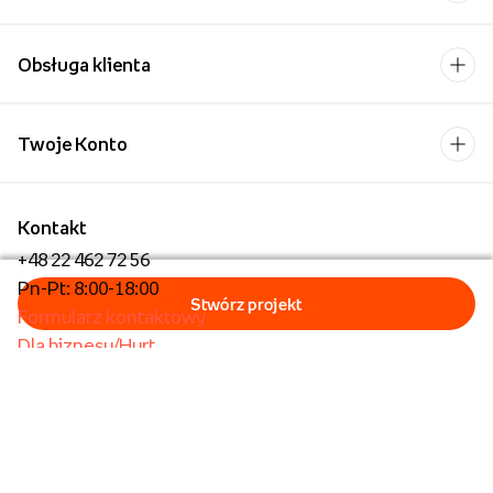
O nas
Obsługa klienta
Twoje Konto
Kontakt
+48 22 462 72 56
Pn-Pt: 8:00-18:00
Formularz kontaktowy
Dla biznesu/Hurt
Dla placówek oświatowych
Foto Kioski
Operator płatności