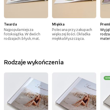
Twarda
Miękka
Prem
Najpopularniejsza
Polecana przy zakupach
Wyjąt
fotoksiążka. W dwóch
większej ilości. Okładka
rodzaj
rodzajach: błysk, mat.
miękka błyszcząca.
mater
Rodzaje wykończenia