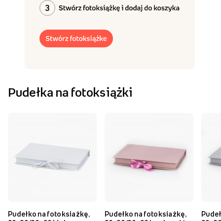
Pudełka na fotoksiążki
Pudełko na fotoksiażkę,
Pudełko na fotoksiażkę,
Pudeł