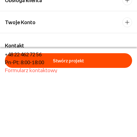
Obsługa klienta
Twoje Konto
Kontakt
+48 22 462 72 56
Pn-Pt: 8:00-18:00
Formularz kontaktowy
Dla biznesu/Hurt
Dla placówek oświatowych
Foto Kioski
Operator płatności