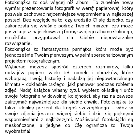
Fotoksiążka to coś więcej niż album. To zupełnie nowy
wymiar prezentowania fotografii w wersji papierowej, który
pozwala zachować najcenniejsze wspomnienia w najlepszej
postaci. Bez względu na to, czy urodziło Ci się dziecko, czy
zakończyła się właśnie podróż Twoich marzeń, czy może
poszukujesz najciekawszej formy swojego albumu ślubnego,
empikfoto przygotował dla Ciebie niepowtarzalne
rozwiązanie.
Fotoksiążka to fantastyczna pamiątka, która może być
jednocześnie Twoim pierwszym, w pełni spersonalizowanym
projektem fotograficznym.
Wybierać możesz spośród czterech rozmiarów, kilku
rodzajów papieru, wielu teł, ramek i obrazków, które
wzbogacą Twoją historię i nadadzą jej niepowtarzalnego
klimatu – dokładnie takiego, jaki panował podczas robienia
zdjęć. Nadaj książce własny tytuł, wybierz okładkę i ułóż
swoje fotografie w dowolnej kolejności, aby raz na zawsze
zatrzymać najważniejsze dla siebie chwile. Fotoksiążka to
także idealny prezent dla kogoś szczególnego – włóż w
swoje zdjęcia jeszcze więcej siebie i dziel się pięknymi
wspomnieniami z najbliższymi. Możliwości fotoksiążki są
nieskończone, a jedyne co Cię ogranicza to Twoja
wyobraźnia!