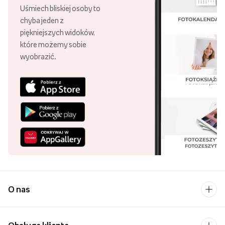
Uśmiech bliskiej osoby to
chyba jeden z
piękniejszych widoków,
które możemy sobie
wyobrazić.
O nas