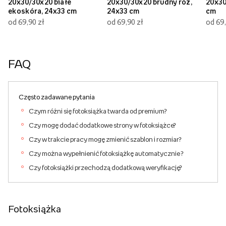
20x30/30x20 białe
20x30/30x20 brudny róż,
20x30
ekoskóra, 24x33 cm
24x33 cm
cm
od 69,90 zł
od 69,90 zł
od 69,
FAQ
Często zadawane pytania
Czym różni się fotoksiążka twarda od premium?
Czy mogę dodać dodatkowe strony w fotoksiążce?
Czy w trakcie pracy mogę zmienić szablon i rozmiar?
Czy można wypełnienić fotoksiążkę automatycznie ?
Czy fotoksiążki przechodzą dodatkową weryfikację?
Fotoksiążka