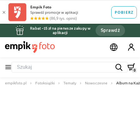
Rabat –15 zł na pierwsze zakupy w
Sprawdź
aplikacji
0
empikfoto.pl
Fotoksiążki
Tematy
Nowoczesne
Album na Każd