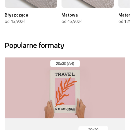
Błyszcząca
Matowa
Mate
od 45,90zł
od 45,90zł
od 12
Popularne formaty