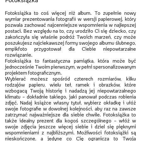
Fotoksiążka
Fotoksiążka to coś więcej niż album. To zupełnie nowy
wymiar prezentowania fotografii w wersji papierowej, który
pozwala zachować najcenniejsze wspomnienia w najlepszej
postaci. Bez względu na to, czy urodziło Ci się dziecko, czy
zakończyła się właśnie podróż Twoich marzeń, czy może
poszukujesz najciekawszej formy swojego albumu ślubnego,
empikfoto przygotował dla Ciebie niepowtarzalne
rozwiązanie.
Fotoksiążka to fantastyczna pamiątka, która może być
jednocześnie Twoim pierwszym, w pełni spersonalizowanym
projektem fotograficznym.
Wybierać możesz spośród czterech rozmiarów, kilku
rodzajów papieru, wielu teł, ramek i obrazków, które
wzbogacą Twoją historię i nadadzą jej niepowtarzalnego
klimatu – dokładnie takiego, jaki panował podczas robienia
zdjęć. Nadaj książce własny tytuł, wybierz okładkę i ułóż
swoje fotografie w dowolnej kolejności, aby raz na zawsze
zatrzymać najważniejsze dla siebie chwile. Fotoksiążka to
także idealny prezent dla kogoś szczególnego – włóż w
swoje zdjęcia jeszcze więcej siebie i dziel się pięknymi
wspomnieniami z najbliższymi. Możliwości fotoksiążki są
nieskończone, a jedyne co Cię ogranicza to Twoja