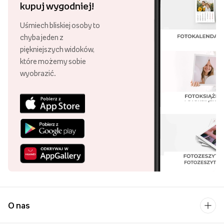
kupuj wygodniej!
Uśmiech bliskiej osoby to
chyba jeden z
piękniejszych widoków,
które możemy sobie
wyobrazić.
O nas