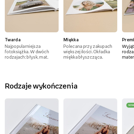
Twarda
Miękka
Prem
Najpopularniejsza
Polecana przy zakupach
Wyjąt
fotoksiążka. W dwóch
większej ilości. Okładka
rodzaj
rodzajach: błysk, mat.
miękka błyszcząca.
mater
Rodzaje wykończenia