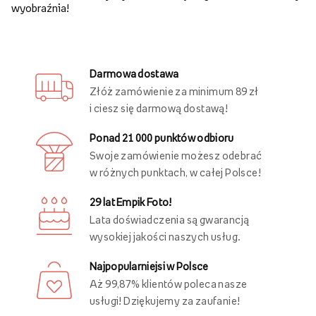
wyobraźnia!
Darmowa dostawa
Złóż zamówienie za minimum 89 zł
i ciesz się darmową dostawą!
Ponad 21 000 punktów odbioru
Swoje zamówienie możesz odebrać
w różnych punktach, w całej Polsce!
29 lat Empik Foto!
Lata doświadczenia są gwarancją
wysokiej jakości naszych usług.
Najpopularniejsi w Polsce
Aż 99,87% klientów poleca nasze
usługi! Dziękujemy za zaufanie!