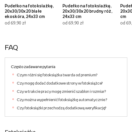
Pudełko na fotoksiażkę,
Pudełko na fotoksiażkę,
Pudeł
20x30/30x20 białe
20x30/30x20 brudny róż,
20x30
ekoskóra, 24x33 cm
24x33 cm
cm
od 69,90 zł
od 69,90 zł
od 69,
FAQ
Często zadawane pytania
Czym różni się fotoksiążka twarda od premium?
Czy mogę dodać dodatkowe strony w fotoksiążce?
Czy w trakcie pracy mogę zmienić szablon i rozmiar?
Czy można wypełnienić fotoksiążkę automatycznie ?
Czy fotoksiążki przechodzą dodatkową weryfikację?