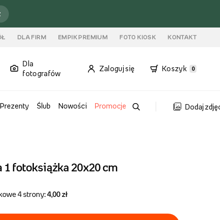
ź
ÓŁ
DLA FIRM
EMPIK PREMIUM
FOTO KIOSK
KONTAKT
Dla
Zaloguj się
Koszyk
0
fotografów
Prezenty
Ślub
Nowości
Promocje
Dodaj zdję