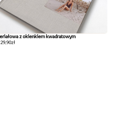
eriałowa z okienkiem kwadratowym
129,90zł