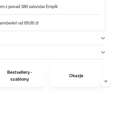
Bestsellery -
Okazje
szablony
zapro