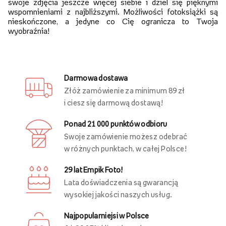
swoje zdjęcia jeszcze więcej siebie i dziel się pięknymi
wspomnieniami z najbliższymi. Możliwości fotoksiążki są
nieskończone, a jedyne co Cię ogranicza to Twoja
wyobraźnia!
Darmowa dostawa
Złóż zamówienie za minimum 89 zł
i ciesz się darmową dostawą!
Ponad 21 000 punktów odbioru
Swoje zamówienie możesz odebrać
w różnych punktach, w całej Polsce!
29 lat Empik Foto!
Lata doświadczenia są gwarancją
wysokiej jakości naszych usług.
Najpopularniejsi w Polsce