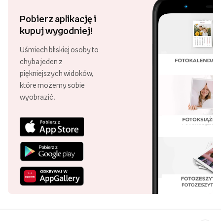
Pobierz aplikację i
kupuj wygodniej!
Uśmiech bliskiej osoby to
chyba jeden z
piękniejszych widoków,
które możemy sobie
wyobrazić.