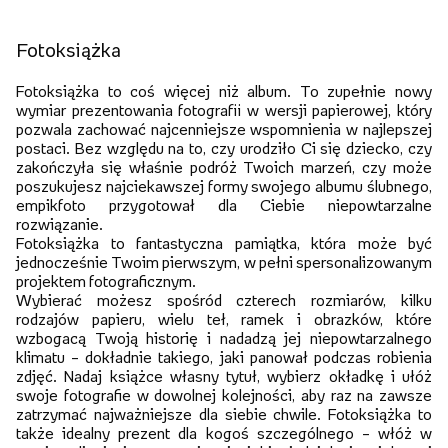
Fotoksiążka
Fotoksiążka to coś więcej niż album. To zupełnie nowy
wymiar prezentowania fotografii w wersji papierowej, który
pozwala zachować najcenniejsze wspomnienia w najlepszej
postaci. Bez względu na to, czy urodziło Ci się dziecko, czy
zakończyła się właśnie podróż Twoich marzeń, czy może
poszukujesz najciekawszej formy swojego albumu ślubnego,
empikfoto przygotował dla Ciebie niepowtarzalne
rozwiązanie.
Fotoksiążka to fantastyczna pamiątka, która może być
jednocześnie Twoim pierwszym, w pełni spersonalizowanym
projektem fotograficznym.
Wybierać możesz spośród czterech rozmiarów, kilku
rodzajów papieru, wielu teł, ramek i obrazków, które
wzbogacą Twoją historię i nadadzą jej niepowtarzalnego
klimatu – dokładnie takiego, jaki panował podczas robienia
zdjęć. Nadaj książce własny tytuł, wybierz okładkę i ułóż
swoje fotografie w dowolnej kolejności, aby raz na zawsze
zatrzymać najważniejsze dla siebie chwile. Fotoksiążka to
także idealny prezent dla kogoś szczególnego – włóż w