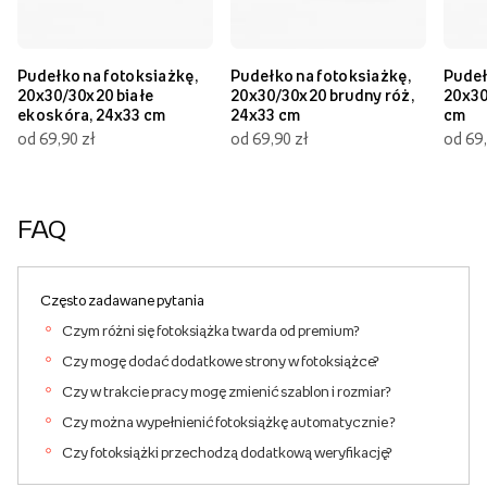
Pudełko na fotoksiażkę,
Pudełko na fotoksiażkę,
Pudeł
20x30/30x20 białe
20x30/30x20 brudny róż,
20x30
ekoskóra, 24x33 cm
24x33 cm
cm
od 69,90 zł
od 69,90 zł
od 69,
FAQ
Często zadawane pytania
Czym różni się fotoksiążka twarda od premium?
Czy mogę dodać dodatkowe strony w fotoksiążce?
Czy w trakcie pracy mogę zmienić szablon i rozmiar?
Czy można wypełnienić fotoksiążkę automatycznie ?
Czy fotoksiążki przechodzą dodatkową weryfikację?