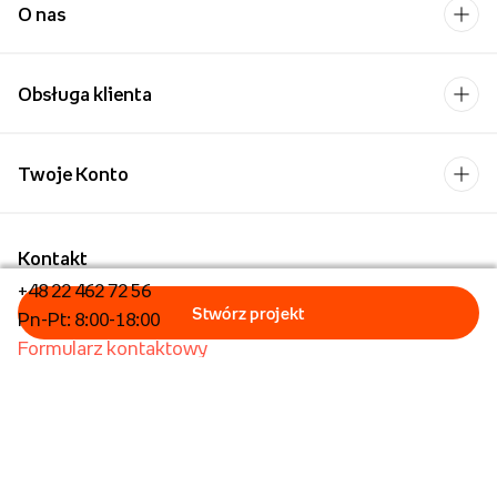
O nas
Obsługa klienta
Twoje Konto
Kontakt
+48 22 462 72 56
Pn-Pt: 8:00-18:00
Formularz kontaktowy
Dla biznesu/Hurt
Dla placówek oświatowych
Foto Kioski
Operator płatności