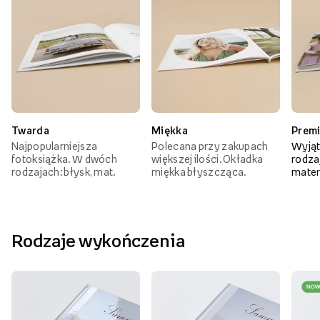
Twarda
Miękka
Prem
Najpopularniejsza
Polecana przy zakupach
Wyjąt
fotoksiążka. W dwóch
większej ilości. Okładka
rodzaj
rodzajach: błysk, mat.
miękka błyszcząca.
mater
Rodzaje wykończenia