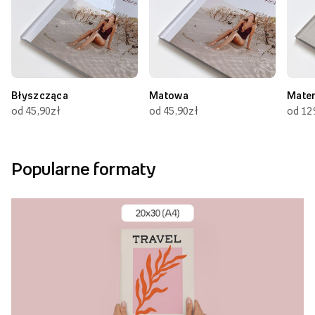
Błyszcząca
Matowa
Mate
od 45,90zł
od 45,90zł
od 12
Popularne formaty