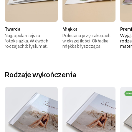
Twarda
Miękka
Prem
Najpopularniejsza
Polecana przy zakupach
Wyjąt
fotoksiążka. W dwóch
większej ilości. Okładka
rodzaj
rodzajach: błysk, mat.
miękka błyszcząca.
mater
Rodzaje wykończenia