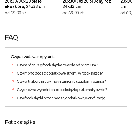
20x30/30x20 białe
20x30/30x20 brudny róż,
20x30
ekoskóra, 24x33 cm
24x33 cm
cm
od 69,90 zł
od 69,90 zł
od 69,
FAQ
Często zadawane pytania
Czym różni się fotoksiążka twarda od premium?
Czy mogę dodać dodatkowe strony w fotoksiążce?
Czy w trakcie pracy mogę zmienić szablon i rozmiar?
Czy można wypełnienić fotoksiążkę automatycznie ?
Czy fotoksiążki przechodzą dodatkową weryfikację?
Fotoksiążka