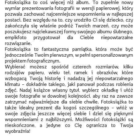
Fotoksiążka to coś więcej niż album. To zupełnie nowy
wymiar prezentowania fotografii w wersji papierowej, który
pozwala zachować najcenniejsze wspomnienia w najlepszej
postaci. Bez względu na to, czy urodziło Ci się dziecko, czy
zakończyła się właśnie podróż Twoich marzeń, czy może
poszukujesz najciekawszej formy swojego albumu ślubnego,
empikfoto przygotował dla Ciebie niepowtarzalne
rozwiązanie.
Fotoksiążka to fantastyczna pamiątka, która może być
jednocześnie Twoim pierwszym, w pełni spersonalizowanym
projektem fotograficznym.
Wybierać możesz spośród czterech rozmiarów, kilku
rodzajów papieru, wielu teł, ramek i obrazków, które
wzbogacą Twoją historię i nadadzą jej niepowtarzalnego
klimatu – dokładnie takiego, jaki panował podczas robienia
zdjęć. Nadaj książce własny tytuł, wybierz okładkę i ułóż
swoje fotografie w dowolnej kolejności, aby raz na zawsze
zatrzymać najważniejsze dla siebie chwile. Fotoksiążka to
także idealny prezent dla kogoś szczególnego – włóż w
swoje zdjęcia jeszcze więcej siebie i dziel się pięknymi
wspomnieniami z najbliższymi. Możliwości fotoksiążki są
nieskończone, a jedyne co Cię ogranicza to Twoja
wyobraźnia!