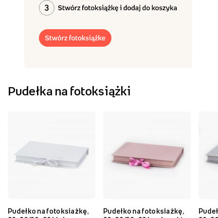
Pudełka na fotoksiążki
Pudełko na fotoksiażkę,
Pudełko na fotoksiażkę,
Pudeł