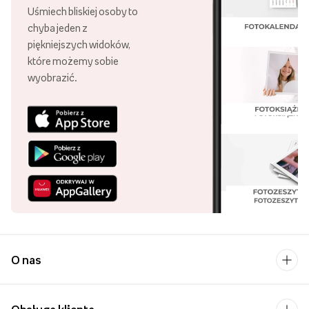
Uśmiech bliskiej osoby to
chyba jeden z
piękniejszych widoków,
które możemy sobie
wyobrazić.
O nas