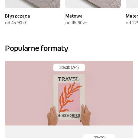
Błyszcząca
Matowa
Mate
od 45,90zł
od 45,90zł
od 12
Popularne formaty