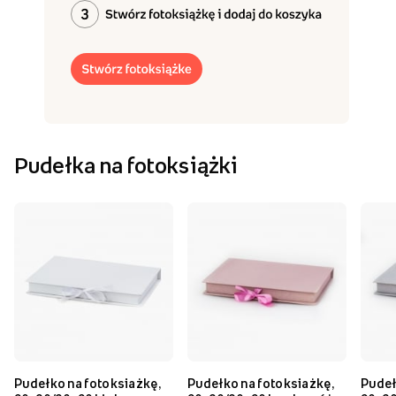
Pudełka na fotoksiążki
Pudełko na fotoksiażkę,
Pudełko na fotoksiażkę,
Pudeł