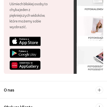
Uśmiech bliskiej osoby to
chyba jeden z
piękniejszych widoków,
które możemy sobie
wyobrazić.
O nas