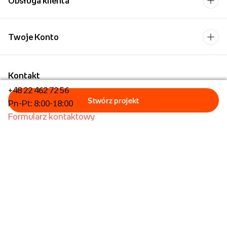
Obsługa klienta
Twoje Konto
Kontakt
+48 22 462 72 56
Pn-Pt: 8:00-18:00
Formularz kontaktowy
Dla biznesu/Hurt
Dla placówek oświatowych
Foto Kioski
Operator płatności