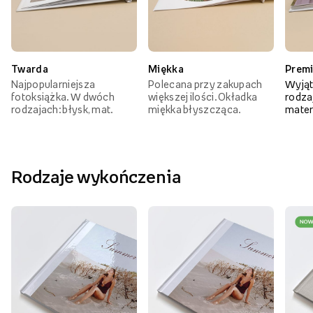
Twarda
Miękka
Prem
Najpopularniejsza
Polecana przy zakupach
Wyjąt
fotoksiążka. W dwóch
większej ilości. Okładka
rodzaj
rodzajach: błysk, mat.
miękka błyszcząca.
mater
Rodzaje wykończenia