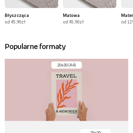
Błyszcząca
Matowa
Mate
od 45,90zł
od 45,90zł
od 12
Popularne formaty