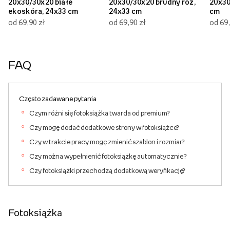
20x30/30x20 białe
20x30/30x20 brudny róż,
20x30
ekoskóra, 24x33 cm
24x33 cm
cm
od 69,90 zł
od 69,90 zł
od 69,
FAQ
Często zadawane pytania
Czym różni się fotoksiążka twarda od premium?
Czy mogę dodać dodatkowe strony w fotoksiążce?
Czy w trakcie pracy mogę zmienić szablon i rozmiar?
Czy można wypełnienić fotoksiążkę automatycznie ?
Czy fotoksiążki przechodzą dodatkową weryfikację?
Fotoksiążka