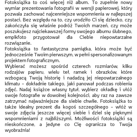
Fotoksiążka to coś więcej niż album. To zupełnie nowy
wymiar prezentowania fotografii w wersji papierowej, który
pozwala zachować najcenniejsze wspomnienia w najlepszej
postaci. Bez względu na to, czy urodziło Ci się dziecko, czy
zakończyła się właśnie podróż Twoich marzeń, czy może
poszukujesz najciekawszej formy swojego albumu ślubnego,
empikfoto przygotował dla Ciebie niepowtarzalne
rozwiązanie.
Fotoksiążka to fantastyczna pamiątka, która może być
jednocześnie Twoim pierwszym, w pełni spersonalizowanym
projektem fotograficznym.
Wybierać możesz spośród czterech rozmiarów, kilku
rodzajów papieru, wielu teł, ramek i obrazków, które
wzbogacą Twoją historię i nadadzą jej niepowtarzalnego
klimatu – dokładnie takiego, jaki panował podczas robienia
zdjęć. Nadaj książce własny tytuł, wybierz okładkę i ułóż
swoje fotografie w dowolnej kolejności, aby raz na zawsze
zatrzymać najważniejsze dla siebie chwile. Fotoksiążka to
także idealny prezent dla kogoś szczególnego – włóż w
swoje zdjęcia jeszcze więcej siebie i dziel się pięknymi
wspomnieniami z najbliższymi. Możliwości fotoksiążki są
nieskończone, a jedyne co Cię ogranicza to Twoja
wyobraźnia!