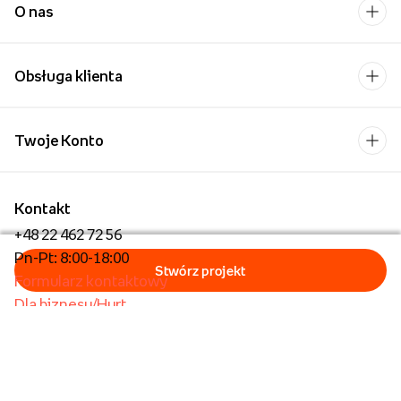
O nas
Obsługa klienta
Twoje Konto
Kontakt
+48 22 462 72 56
Pn-Pt: 8:00-18:00
Formularz kontaktowy
Dla biznesu/Hurt
Dla placówek oświatowych
Foto Kioski
Operator płatności