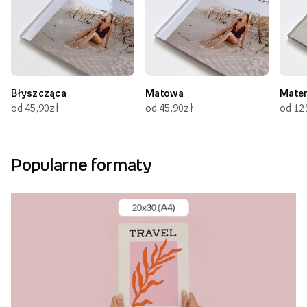
Błyszcząca
Matowa
Mate
od 45,90zł
od 45,90zł
od 12
Popularne formaty