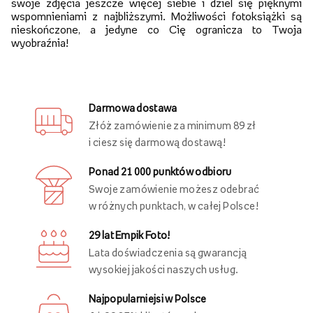
swoje zdjęcia jeszcze więcej siebie i dziel się pięknymi
wspomnieniami z najbliższymi. Możliwości fotoksiążki są
nieskończone, a jedyne co Cię ogranicza to Twoja
wyobraźnia!
Darmowa dostawa
Złóż zamówienie za minimum 89 zł
i ciesz się darmową dostawą!
Ponad 21 000 punktów odbioru
Swoje zamówienie możesz odebrać
w różnych punktach, w całej Polsce!
29 lat Empik Foto!
Lata doświadczenia są gwarancją
wysokiej jakości naszych usług.
Najpopularniejsi w Polsce