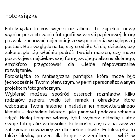
Fotoksiążka
Fotoksiążka to coś więcej niż album. To zupełnie nowy
wymiar prezentowania fotografii w wersji papierowej, który
pozwala zachować najcenniejsze wspomnienia w najlepszej
postaci. Bez względu na to, czy urodziło Ci się dziecko, czy
zakończyła się właśnie podróż Twoich marzeń, czy może
poszukujesz najciekawszej formy swojego albumu ślubnego,
empikfoto przygotował dla Ciebie niepowtarzalne
rozwiązanie.
Fotoksiążka to fantastyczna pamiątka, która może być
jednocześnie Twoim pierwszym, w pełni spersonalizowanym
projektem fotograficznym.
Wybierać możesz spośród czterech rozmiarów, kilku
rodzajów papieru, wielu teł, ramek i obrazków, które
wzbogacą Twoją historię i nadadzą jej niepowtarzalnego
klimatu – dokładnie takiego, jaki panował podczas robienia
zdjęć. Nadaj książce własny tytuł, wybierz okładkę i ułóż
swoje fotografie w dowolnej kolejności, aby raz na zawsze
zatrzymać najważniejsze dla siebie chwile. Fotoksiążka to
także idealny prezent dla kogoś szczególnego – włóż w