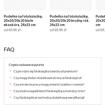
Pudełko na fotoksiażkę,
Pudełko na fotoksiażkę,
Pudeł
20x30/30x20 białe
20x30/30x20 brudny róż,
20x30
ekoskóra, 24x33 cm
24x33 cm
cm
od 69,90 zł
od 69,90 zł
od 69,
FAQ
Często zadawane pytania
Czym różni się fotoksiążka twarda od premium?
Czy mogę dodać dodatkowe strony w fotoksiążce?
Czy w trakcie pracy mogę zmienić szablon i rozmiar?
Czy można wypełnienić fotoksiążkę automatycznie ?
Czy fotoksiążki przechodzą dodatkową weryfikację?