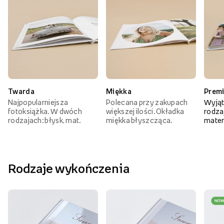
Twarda
Miękka
Prem
Najpopularniejsza
Polecana przy zakupach
Wyjąt
fotoksiążka. W dwóch
większej ilości. Okładka
rodzaj
rodzajach: błysk, mat.
miękka błyszcząca.
mater
Rodzaje wykończenia