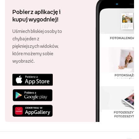
Pobierz aplikację i
kupuj wygodniej!
Uśmiech bliskiej osoby to
chyba jeden z
piękniejszych widoków,
które możemy sobie
wyobrazić.