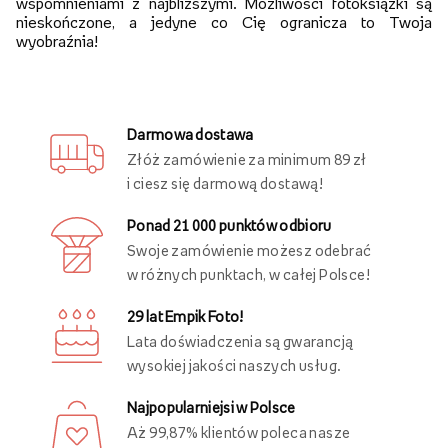
swoje zdjęcia jeszcze więcej siebie i dziel się pięknymi
wspomnieniami z najbliższymi. Możliwości fotoksiążki są
nieskończone, a jedyne co Cię ogranicza to Twoja
wyobraźnia!
Darmowa dostawa
Złóż zamówienie za minimum 89 zł
i ciesz się darmową dostawą!
Ponad 21 000 punktów odbioru
Swoje zamówienie możesz odebrać
w różnych punktach, w całej Polsce!
29 lat Empik Foto!
Lata doświadczenia są gwarancją
wysokiej jakości naszych usług.
Najpopularniejsi w Polsce