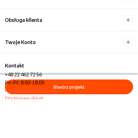
O nas
Obsługa klienta
Twoje Konto
Kontakt
+48 22 462 72 56
Pn-Pt: 8:00-18:00
Formularz kontaktowy
Dla biznesu/Hurt
Dla placówek oświatowych
Foto Kioski
Operator płatności