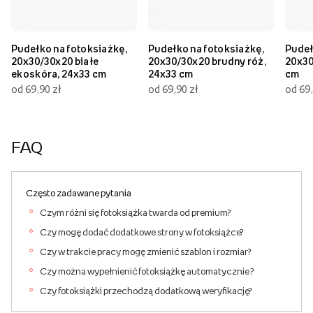
Pudełko na fotoksiażkę,
Pudełko na fotoksiażkę,
Pudeł
20x30/30x20 białe
20x30/30x20 brudny róż,
20x30
ekoskóra, 24x33 cm
24x33 cm
cm
od 69,90 zł
od 69,90 zł
od 69,
FAQ
Często zadawane pytania
Czym różni się fotoksiążka twarda od premium?
Czy mogę dodać dodatkowe strony w fotoksiążce?
Czy w trakcie pracy mogę zmienić szablon i rozmiar?
Czy można wypełnienić fotoksiążkę automatycznie ?
Czy fotoksiążki przechodzą dodatkową weryfikację?