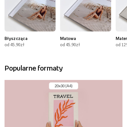
Błyszcząca
Matowa
Mate
od 45,90zł
od 45,90zł
od 12
Popularne formaty