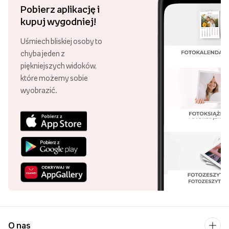
Pobierz aplikację i
kupuj wygodniej!
Uśmiech bliskiej osoby to
chyba jeden z
piękniejszych widoków,
które możemy sobie
wyobrazić.