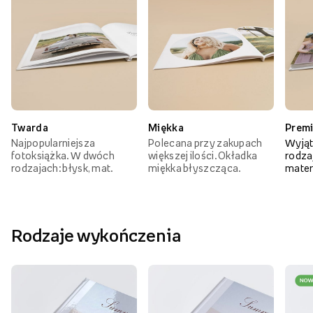
Twarda
Miękka
Prem
Najpopularniejsza
Polecana przy zakupach
Wyjąt
fotoksiążka. W dwóch
większej ilości. Okładka
rodzaj
rodzajach: błysk, mat.
miękka błyszcząca.
mater
Rodzaje wykończenia