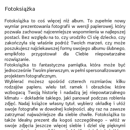
Fotoksiążka
Fotoksiążka to coś więcej niż album. To zupełnie nowy
wymiar prezentowania fotografii w wersji papierowej, który
pozwala zachować najcenniejsze wspomnienia w najlepszej
postaci. Bez względu na to, czy urodziło Ci się dziecko, czy
zakończyła się właśnie podróż Twoich marzeń, czy może
poszukujesz najciekawszej formy swojego albumu ślubnego,
empikfoto przygotował dla Ciebie niepowtarzalne
rozwiązanie.
Fotoksiążka to fantastyczna pamiątka, która może być
jednocześnie Twoim pierwszym, w pełni spersonalizowanym
projektem fotograficznym.
Wybierać możesz spośród czterech rozmiarów, kilku
rodzajów papieru, wielu teł, ramek i obrazków, które
wzbogacą Twoją historię i nadadzą jej niepowtarzalnego
klimatu – dokładnie takiego, jaki panował podczas robienia
zdjęć. Nadaj książce własny tytuł, wybierz okładkę i ułóż
swoje fotografie w dowolnej kolejności, aby raz na zawsze
zatrzymać najważniejsze dla siebie chwile. Fotoksiążka to
także idealny prezent dla kogoś szczególnego – włóż w