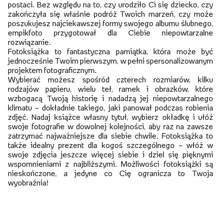
postaci. Bez względu na to, czy urodziło Ci się dziecko, czy
zakończyła się właśnie podróż Twoich marzeń, czy może
poszukujesz najciekawszej formy swojego albumu ślubnego,
empikfoto przygotował dla Ciebie niepowtarzalne
rozwiązanie.
Fotoksiążka to fantastyczna pamiątka, która może być
jednocześnie Twoim pierwszym, w pełni spersonalizowanym
projektem fotograficznym.
Wybierać możesz spośród czterech rozmiarów, kilku
rodzajów papieru, wielu teł, ramek i obrazków, które
wzbogacą Twoją historię i nadadzą jej niepowtarzalnego
klimatu – dokładnie takiego, jaki panował podczas robienia
zdjęć. Nadaj książce własny tytuł, wybierz okładkę i ułóż
swoje fotografie w dowolnej kolejności, aby raz na zawsze
zatrzymać najważniejsze dla siebie chwile. Fotoksiążka to
także idealny prezent dla kogoś szczególnego – włóż w
swoje zdjęcia jeszcze więcej siebie i dziel się pięknymi
wspomnieniami z najbliższymi. Możliwości fotoksiążki są
nieskończone, a jedyne co Cię ogranicza to Twoja
wyobraźnia!