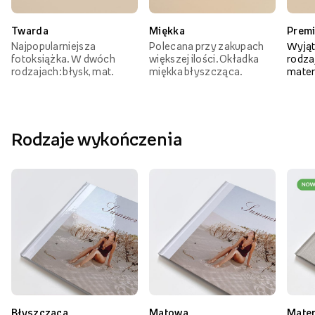
Twarda
Miękka
Prem
Najpopularniejsza
Polecana przy zakupach
Wyjąt
fotoksiążka. W dwóch
większej ilości. Okładka
rodzaj
rodzajach: błysk, mat.
miękka błyszcząca.
mater
Rodzaje wykończenia
Błyszcząca
Matowa
Mate