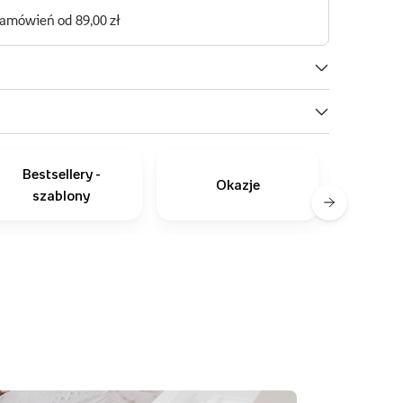
Bestsellery -
Okazje
szablony
zapro