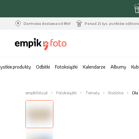
Darmowa dostawa od 89zł
Ponad 21 tys. punktów odbior
ystkie produkty
Odbitki
Fotoksiążki
Kalendarze
Albumy
Kub
empikfoto.pl
Fotoksiążki
Tematy
Rodzina
Dla