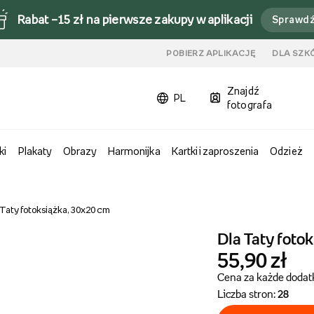
Rabat –15 zł na pierwsze zakupy w aplikacji
Sprawd
u
POBIERZ APLIKACJĘ
DLA SZK
Znajdź
PL
fotografa
ki
Plakaty
Obrazy
Harmonijka
Kartki i zaproszenia
Odzież
 Taty fotoksiążka, 30x20 cm