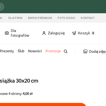
ź
ÓŁ
DLA FIRM
EMPIK PREMIUM
FOTO KIOSK
KONTAKT
Dla
Zaloguj się
Koszyk
0
fotografów
Prezenty
Ślub
Nowości
Promocje
Dodaj zdję