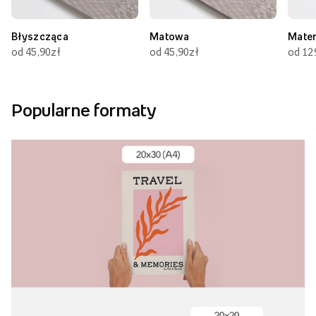
Błyszcząca
Matowa
Mate
od 45,90zł
od 45,90zł
od 12
Popularne formaty