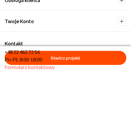
Obsługa klienta
Twoje Konto
Kontakt
+48 22 462 72 56
Pn-Pt: 8:00-18:00
Formularz kontaktowy
Dla biznesu/Hurt
Dla placówek oświatowych
Foto Kioski
Operator płatności