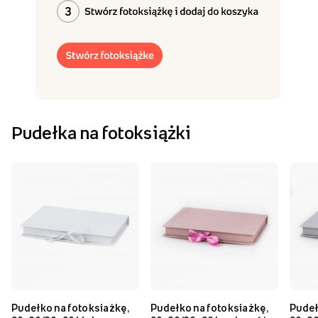
Pudełka na fotoksiążki
Pudełko na fotoksiażkę,
Pudełko na fotoksiażkę,
Pudeł