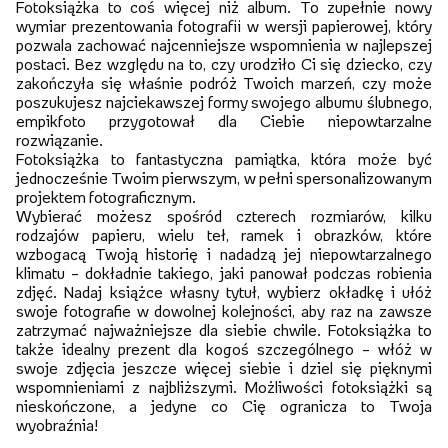
Fotoksiążka to coś więcej niż album. To zupełnie nowy
wymiar prezentowania fotografii w wersji papierowej, który
pozwala zachować najcenniejsze wspomnienia w najlepszej
postaci. Bez względu na to, czy urodziło Ci się dziecko, czy
zakończyła się właśnie podróż Twoich marzeń, czy może
poszukujesz najciekawszej formy swojego albumu ślubnego,
empikfoto przygotował dla Ciebie niepowtarzalne
rozwiązanie.
Fotoksiążka to fantastyczna pamiątka, która może być
jednocześnie Twoim pierwszym, w pełni spersonalizowanym
projektem fotograficznym.
Wybierać możesz spośród czterech rozmiarów, kilku
rodzajów papieru, wielu teł, ramek i obrazków, które
wzbogacą Twoją historię i nadadzą jej niepowtarzalnego
klimatu – dokładnie takiego, jaki panował podczas robienia
zdjęć. Nadaj książce własny tytuł, wybierz okładkę i ułóż
swoje fotografie w dowolnej kolejności, aby raz na zawsze
zatrzymać najważniejsze dla siebie chwile. Fotoksiążka to
także idealny prezent dla kogoś szczególnego – włóż w
swoje zdjęcia jeszcze więcej siebie i dziel się pięknymi
wspomnieniami z najbliższymi. Możliwości fotoksiążki są
nieskończone, a jedyne co Cię ogranicza to Twoja
wyobraźnia!