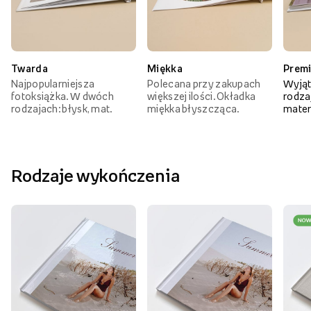
Twarda
Miękka
Prem
Najpopularniejsza
Polecana przy zakupach
Wyjąt
fotoksiążka. W dwóch
większej ilości. Okładka
rodzaj
rodzajach: błysk, mat.
miękka błyszcząca.
mater
Rodzaje wykończenia