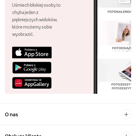
Uśmiech bliskiej osoby to
chyba jeden z
piękniejszych widoków,
które możemy sobie
wyobrazić.
O nas