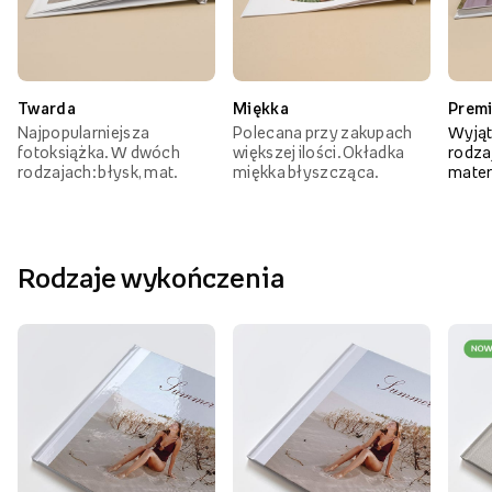
Twarda
Miękka
Prem
Najpopularniejsza
Polecana przy zakupach
Wyjąt
fotoksiążka. W dwóch
większej ilości. Okładka
rodzaj
rodzajach: błysk, mat.
miękka błyszcząca.
mater
Rodzaje wykończenia