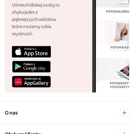
Uśmiech bliskiej osoby to
chyba jeden z
piękniejszych widoków,
które możemy sobie
wyobrazić.
O nas