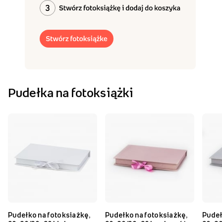
Pudełka na fotoksiążki
Pudełko na fotoksiażkę,
Pudełko na fotoksiażkę,
Pudeł