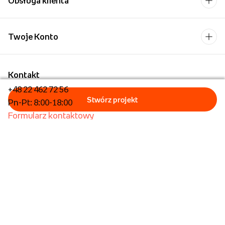
Obsługa klienta
Twoje Konto
Kontakt
+48 22 462 72 56
Pn-Pt: 8:00-18:00
Formularz kontaktowy
Dla biznesu/Hurt
Dla placówek oświatowych
Foto Kioski
Operator płatności