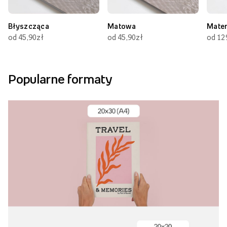
Błyszcząca
Matowa
Mate
od 45,90zł
od 45,90zł
od 12
Popularne formaty