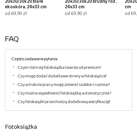
20x30/30x20 białe
20x30/30x20 brudny róż,
20x30
ekoskóra, 24x33 cm
24x33 cm
cm
od 69,90 zł
od 69,90 zł
od 69,
FAQ
Często zadawane pytania
Czym różni się fotoksiążka twarda od premium?
Czy mogę dodać dodatkowe strony w fotoksiążce?
Czy w trakcie pracy mogę zmienić szablon i rozmiar?
Czy można wypełnienić fotoksiążkę automatycznie ?
Czy fotoksiążki przechodzą dodatkową weryfikację?
Fotoksiążka