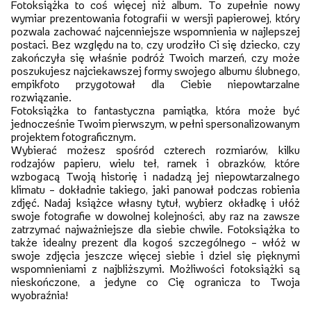
Fotoksiążka to coś więcej niż album. To zupełnie nowy
wymiar prezentowania fotografii w wersji papierowej, który
pozwala zachować najcenniejsze wspomnienia w najlepszej
postaci. Bez względu na to, czy urodziło Ci się dziecko, czy
zakończyła się właśnie podróż Twoich marzeń, czy może
poszukujesz najciekawszej formy swojego albumu ślubnego,
empikfoto przygotował dla Ciebie niepowtarzalne
rozwiązanie.
Fotoksiążka to fantastyczna pamiątka, która może być
jednocześnie Twoim pierwszym, w pełni spersonalizowanym
projektem fotograficznym.
Wybierać możesz spośród czterech rozmiarów, kilku
rodzajów papieru, wielu teł, ramek i obrazków, które
wzbogacą Twoją historię i nadadzą jej niepowtarzalnego
klimatu – dokładnie takiego, jaki panował podczas robienia
zdjęć. Nadaj książce własny tytuł, wybierz okładkę i ułóż
swoje fotografie w dowolnej kolejności, aby raz na zawsze
zatrzymać najważniejsze dla siebie chwile. Fotoksiążka to
także idealny prezent dla kogoś szczególnego – włóż w
swoje zdjęcia jeszcze więcej siebie i dziel się pięknymi
wspomnieniami z najbliższymi. Możliwości fotoksiążki są
nieskończone, a jedyne co Cię ogranicza to Twoja
wyobraźnia!