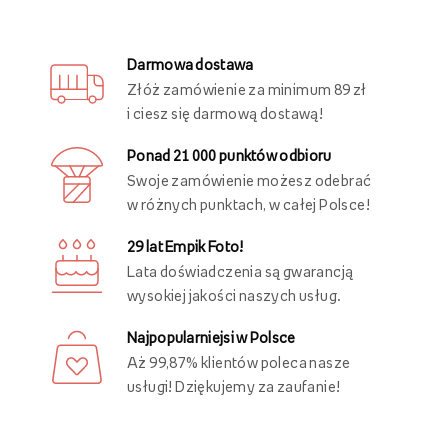
Darmowa dostawa
Złóż zamówienie za minimum 89 zł
i ciesz się darmową dostawą!
Ponad 21 000 punktów odbioru
Swoje zamówienie możesz odebrać
w różnych punktach, w całej Polsce!
29 lat Empik Foto!
Lata doświadczenia są gwarancją
wysokiej jakości naszych usług.
Najpopularniejsi w Polsce
Aż 99,87% klientów poleca nasze
usługi! Dziękujemy za zaufanie!