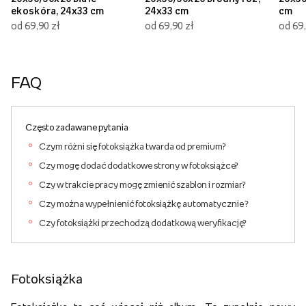
ekoskóra, 24x33 cm
24x33 cm
cm
od 69,90 zł
od 69,90 zł
od 69,
FAQ
Często zadawane pytania
Czym różni się fotoksiążka twarda od premium?
Czy mogę dodać dodatkowe strony w fotoksiążce?
Czy w trakcie pracy mogę zmienić szablon i rozmiar?
Czy można wypełnienić fotoksiążkę automatycznie ?
Czy fotoksiążki przechodzą dodatkową weryfikację?
Fotoksiążka