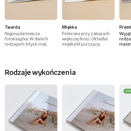
Twarda
Miękka
Prem
Najpopularniejsza
Polecana przy zakupach
Wyjąt
fotoksiążka. W dwóch
większej ilości. Okładka
rodzaj
rodzajach: błysk, mat.
miękka błyszcząca.
mater
Rodzaje wykończenia