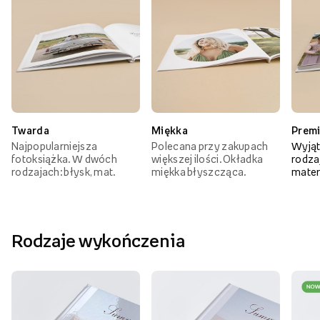
Twarda
Miękka
Prem
Najpopularniejsza
Polecana przy zakupach
Wyjąt
fotoksiążka. W dwóch
większej ilości. Okładka
rodzaj
rodzajach: błysk, mat.
miękka błyszcząca.
mater
Rodzaje wykończenia