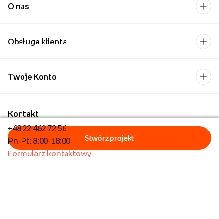
O nas
Obsługa klienta
Twoje Konto
Kontakt
+48 22 462 72 56
Pn-Pt: 8:00-18:00
Formularz kontaktowy
Dla biznesu/Hurt
Dla placówek oświatowych
Foto Kioski
Operator płatności