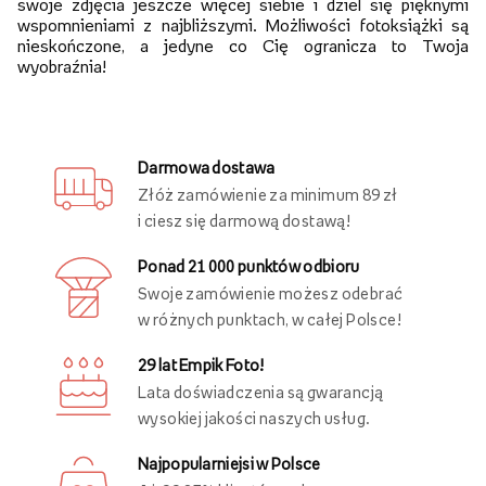
swoje zdjęcia jeszcze więcej siebie i dziel się pięknymi
wspomnieniami z najbliższymi. Możliwości fotoksiążki są
nieskończone, a jedyne co Cię ogranicza to Twoja
wyobraźnia!
Darmowa dostawa
Złóż zamówienie za minimum 89 zł
i ciesz się darmową dostawą!
Ponad 21 000 punktów odbioru
Swoje zamówienie możesz odebrać
w różnych punktach, w całej Polsce!
29 lat Empik Foto!
Lata doświadczenia są gwarancją
wysokiej jakości naszych usług.
Najpopularniejsi w Polsce