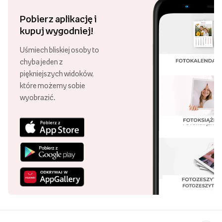
Pobierz aplikację i
kupuj wygodniej!
Uśmiech bliskiej osoby to
chyba jeden z
piękniejszych widoków,
które możemy sobie
wyobrazić.