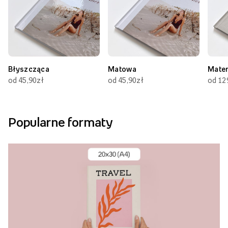
Błyszcząca
Matowa
Mate
od 45,90zł
od 45,90zł
od 12
Popularne formaty