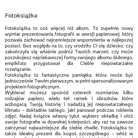
Fotoksiążka
Fotoksiążka to coś więcej niż album. To zupełnie nowy
wymiar prezentowania fotografii w wersji papierowej, który
pozwala zachować najcenniejsze wspomnienia w najlepszej
postaci. Bez względu na to, czy urodziło Ci się dziecko, czy
zakończyła się właśnie podróż Twoich marzeń, czy może
poszukujesz najciekawszej formy swojego albumu ślubnego,
empikfoto przygotował dla Ciebie niepowtarzalne
rozwiązanie.
Fotoksiążka to fantastyczna pamiątka, która może być
jednocześnie Twoim pierwszym, w pełni spersonalizowanym
projektem fotograficznym.
Wybierać możesz spośród czterech rozmiarów, kilku
rodzajów papieru, wielu teł, ramek i obrazków, które
wzbogacą Twoją historię i nadadzą jej niepowtarzalnego
klimatu – dokładnie takiego, jaki panował podczas robienia
zdjęć. Nadaj książce własny tytuł, wybierz okładkę i ułóż
swoje fotografie w dowolnej kolejności, aby raz na zawsze
zatrzymać najważniejsze dla siebie chwile. Fotoksiążka to
także idealny prezent dla kogoś szczególnego – włóż w