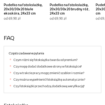
Pudełko na fotoksiażkę,
Pudełko na fotoksiażkę,
Pudeł
20x30/30x20 białe
20x30/30x20 brudny róż,
20x30
ekoskóra, 24x33 cm
24x33 cm
cm
od 69,90 zł
od 69,90 zł
od 69,
FAQ
Często zadawane pytania
Czym różni się fotoksiążka twarda od premium?
Czy mogę dodać dodatkowe strony w fotoksiążce?
Czy w trakcie pracy mogę zmienić szablon i rozmiar?
Czy można wypełnienić fotoksiążkę automatycznie ?
Czy fotoksiążki przechodzą dodatkową weryfikację?