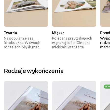
Twarda
Miękka
Prem
Najpopularniejsza
Polecana przy zakupach
Wyjąt
fotoksiążka. W dwóch
większej ilości. Okładka
rodzaj
rodzajach: błysk, mat.
miękka błyszcząca.
mater
Rodzaje wykończenia