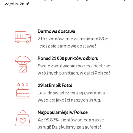
wyobraźnia!
Darmowa dostawa
Złóż zamówienie za minimum 89 zł
i ciesz się darmową dostawą!
Ponad 21 000 punktów odbioru
Swoje zamówienie możesz odebrać
w różnych punktach, w całej Polsce!
29 lat Empik Foto!
Lata doświadczenia są gwarancją
wysokiej jakości naszych usług.
Najpopularniejsi w Polsce
Aż 99,87% klientów poleca nasze
usługi! Dziękujemy za zaufanie!