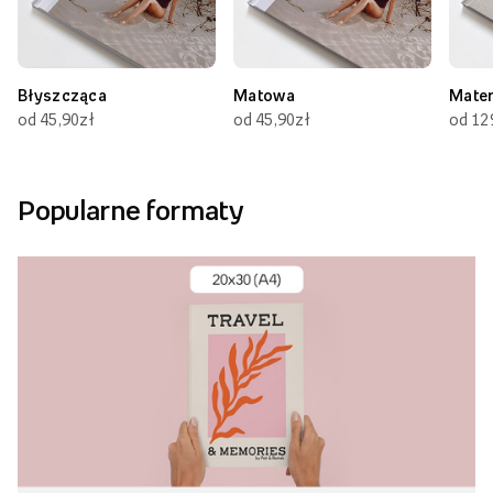
Błyszcząca
Matowa
Mate
od 45,90zł
od 45,90zł
od 12
Popularne formaty