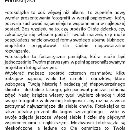
Fotoksiążka
Fotoksiążka to coś więcej niż album. To zupełnie nowy
wymiar prezentowania fotografii w wersji papierowej, który
pozwala zachować najcenniejsze wspomnienia w najlepszej
postaci. Bez względu na to, czy urodziło Ci się dziecko, czy
zakończyła się właśnie podróż Twoich marzeń, czy może
poszukujesz najciekawszej formy swojego albumu ślubnego,
empikfoto przygotował dla Ciebie niepowtarzalne
rozwiązanie.
Fotoksiążka to fantastyczna pamiątka, która może być
jednocześnie Twoim pierwszym, w pełni spersonalizowanym
projektem fotograficznym.
Wybierać możesz spośród czterech rozmiarów, kilku
rodzajów papieru, wielu teł, ramek i obrazków, które
wzbogacą Twoją historię i nadadzą jej niepowtarzalnego
klimatu – dokładnie takiego, jaki panował podczas robienia
zdjęć. Nadaj książce własny tytuł, wybierz okładkę i ułóż
swoje fotografie w dowolnej kolejności, aby raz na zawsze
zatrzymać najważniejsze dla siebie chwile. Fotoksiążka to
także idealny prezent dla kogoś szczególnego – włóż w
swoje zdjęcia jeszcze więcej siebie i dziel się pięknymi
wspomnieniami z najbliższymi. Możliwości fotoksiążki są
nieskończone, a jedyne co Cię ogranicza to Twoja