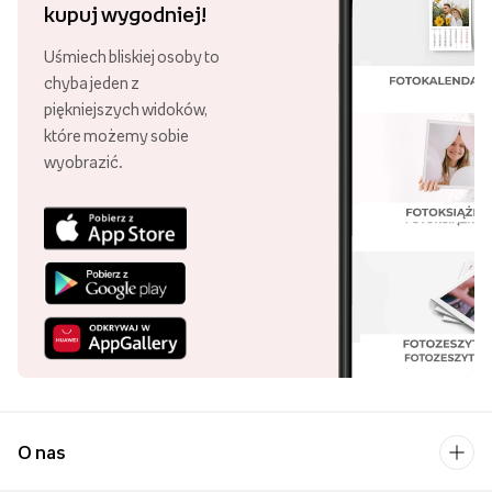
kupuj wygodniej!
Uśmiech bliskiej osoby to
chyba jeden z
piękniejszych widoków,
które możemy sobie
wyobrazić.
O nas