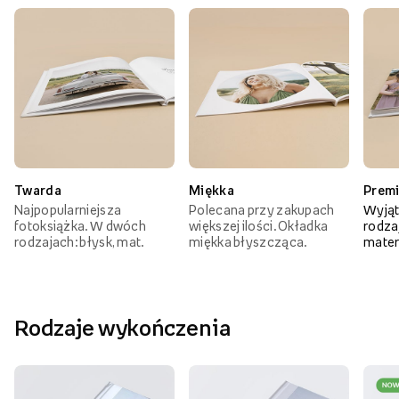
Twarda
Miękka
Prem
Najpopularniejsza
Polecana przy zakupach
Wyjąt
fotoksiążka. W dwóch
większej ilości. Okładka
rodzaj
rodzajach: błysk, mat.
miękka błyszcząca.
mater
Rodzaje wykończenia