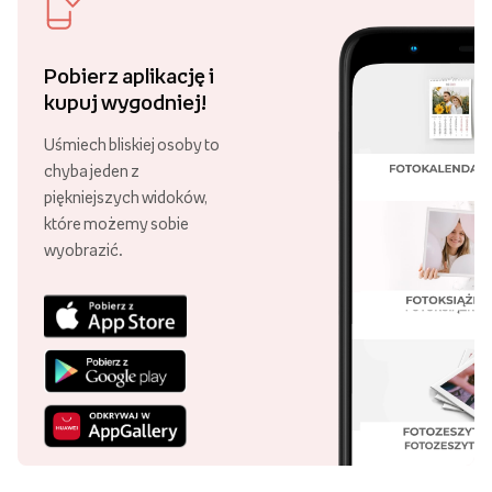
Pobierz aplikację i
kupuj wygodniej!
Uśmiech bliskiej osoby to
chyba jeden z
piękniejszych widoków,
które możemy sobie
wyobrazić.