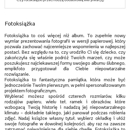
Fotoksiążka
Fotoksiążka to coś więcej niż album. To zupełnie nowy
wymiar prezentowania fotografii w wersji papierowej, który
pozwala zachować najcenniejsze wspomnienia w najlepszej
postaci. Bez względu na to, czy urodziło Ci się dziecko, czy
zakończyła się właśnie podróż Twoich marzeń, czy może
poszukujesz najciekawszej formy swojego albumu ślubnego,
empikfoto przygotował dla Ciebie niepowtarzalne
rozwiązanie.
Fotoksiążka to fantastyczna pamiątka, która może być
jednocześnie Twoim pierwszym, w pełni spersonalizowanym
projektem fotograficznym.
Wybierać możesz spośród czterech rozmiarów, kilku
rodzajów papieru, wielu teł, ramek i obrazków, które
wzbogacą Twoją historię i nadadzą jej niepowtarzalnego
klimatu – dokładnie takiego, jaki panował podczas robienia
zdjęć. Nadaj książce własny tytuł, wybierz okładkę i ułóż
swoje fotografie w dowolnej kolejności, aby raz na zawsze
zatrzymać najważniejsze dla siebie chwile. Fotoksiążka to