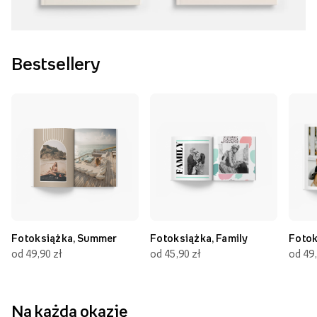
Bestsellery
Fotoksiążka, Summer
Fotoksiążka, Family
Fotok
od 49,90 zł
od 45,90 zł
od 49,
Na każdą okazję