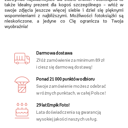
także idealny prezent dla kogoś szczególnego – włóż w
swoje zdjęcia jeszcze więcej siebie i dziel się pięknymi
wspomnieniami z najbliższymi. Możliwości fotoksiążki są
nieskończone, a jedyne co Cię ogranicza to Twoja
wyobraźnia!
Darmowa dostawa
Złóż zamówienie za minimum 89 zł
i ciesz się darmową dostawą!
Ponad 21 000 punktów odbioru
Swoje zamówienie możesz odebrać
w różnych punktach, w całej Polsce!
29 lat Empik Foto!
Lata doświadczenia są gwarancją
wysokiej jakości naszych usług.