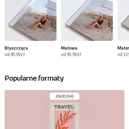
Błyszcząca
Matowa
Mate
od 45,90zł
od 45,90zł
od 12
Popularne formaty