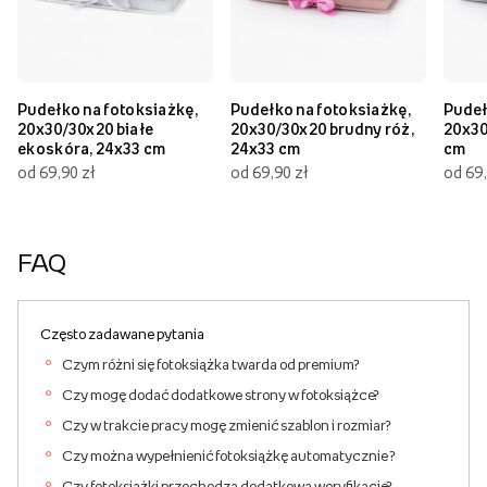
Pudełko na fotoksiażkę,
Pudełko na fotoksiażkę,
Pudeł
20x30/30x20 białe
20x30/30x20 brudny róż,
20x30
ekoskóra, 24x33 cm
24x33 cm
cm
od 69,90 zł
od 69,90 zł
od 69,
FAQ
Często zadawane pytania
Czym różni się fotoksiążka twarda od premium?
Czy mogę dodać dodatkowe strony w fotoksiążce?
Czy w trakcie pracy mogę zmienić szablon i rozmiar?
Czy można wypełnienić fotoksiążkę automatycznie ?
Czy fotoksiążki przechodzą dodatkową weryfikację?