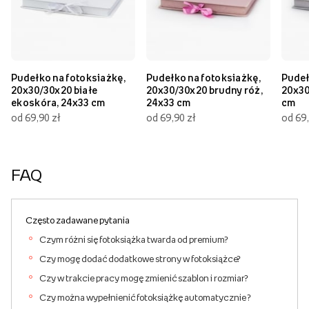
Pudełko na fotoksiażkę,
Pudełko na fotoksiażkę,
Pudeł
20x30/30x20 białe
20x30/30x20 brudny róż,
20x30
ekoskóra, 24x33 cm
24x33 cm
cm
od 69,90 zł
od 69,90 zł
od 69,
FAQ
Często zadawane pytania
Czym różni się fotoksiążka twarda od premium?
Czy mogę dodać dodatkowe strony w fotoksiążce?
Czy w trakcie pracy mogę zmienić szablon i rozmiar?
Czy można wypełnienić fotoksiążkę automatycznie ?