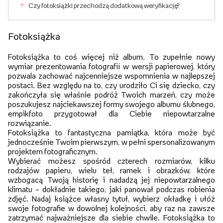
Czy fotoksiążki przechodzą dodatkową weryfikację?
Fotoksiążka
Fotoksiążka to coś więcej niż album. To zupełnie nowy
wymiar prezentowania fotografii w wersji papierowej, który
pozwala zachować najcenniejsze wspomnienia w najlepszej
postaci. Bez względu na to, czy urodziło Ci się dziecko, czy
zakończyła się właśnie podróż Twoich marzeń, czy może
poszukujesz najciekawszej formy swojego albumu ślubnego,
empikfoto przygotował dla Ciebie niepowtarzalne
rozwiązanie.
Fotoksiążka to fantastyczna pamiątka, która może być
jednocześnie Twoim pierwszym, w pełni spersonalizowanym
projektem fotograficznym.
Wybierać możesz spośród czterech rozmiarów, kilku
rodzajów papieru, wielu teł, ramek i obrazków, które
wzbogacą Twoją historię i nadadzą jej niepowtarzalnego
klimatu – dokładnie takiego, jaki panował podczas robienia
zdjęć. Nadaj książce własny tytuł, wybierz okładkę i ułóż
swoje fotografie w dowolnej kolejności, aby raz na zawsze
zatrzymać najważniejsze dla siebie chwile. Fotoksiążka to