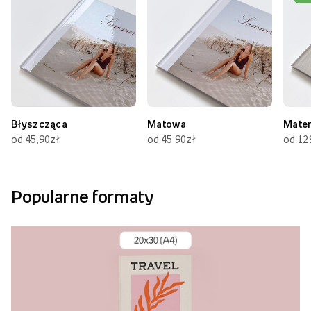
Błyszcząca
Matowa
Mate
od 45,90zł
od 45,90zł
od 12
Popularne formaty