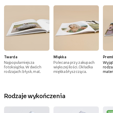
Twarda
Miękka
Prem
Najpopularniejsza
Polecana przy zakupach
Wyjąt
fotoksiążka. W dwóch
większej ilości. Okładka
rodzaj
rodzajach: błysk, mat.
miękka błyszcząca.
mater
Rodzaje wykończenia