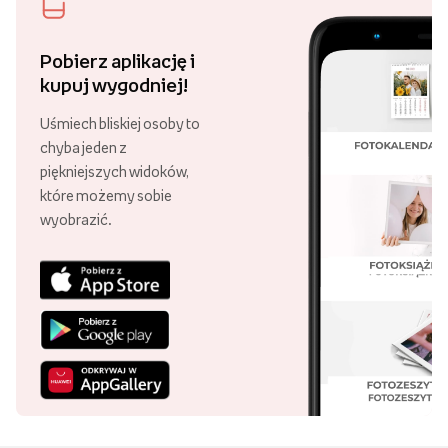
Pobierz aplikację i
kupuj wygodniej!
Uśmiech bliskiej osoby to
chyba jeden z
piękniejszych widoków,
które możemy sobie
wyobrazić.