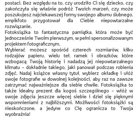
postaci. Bez względu na to, czy urodziło Ci się dziecko, czy
zakończyła się właśnie podróż Twoich marzeń, czy może
poszukujesz najciekawszej formy swojego albumu ślubnego,
empikfoto przygotował dla Ciebie niepowtarzalne
rozwiązanie.
Fotoksiążka to fantastyczna pamiątka, która może być
jednocześnie Twoim pierwszym, w pełni spersonalizowanym
projektem fotograficznym.
Wybierać możesz spośród czterech rozmiarów, kilku
rodzajów papieru, wielu teł, ramek i obrazków, które
wzbogacą Twoją historię i nadadzą jej niepowtarzalnego
klimatu – dokładnie takiego, jaki panował podczas robienia
zdjęć. Nadaj książce własny tytuł, wybierz okładkę i ułóż
swoje fotografie w dowolnej kolejności, aby raz na zawsze
zatrzymać najważniejsze dla siebie chwile. Fotoksiążka to
także idealny prezent dla kogoś szczególnego – włóż w
swoje zdjęcia jeszcze więcej siebie i dziel się pięknymi
wspomnieniami z najbliższymi. Możliwości fotoksiążki są
nieskończone, a jedyne co Cię ogranicza to Twoja
wyobraźnia!