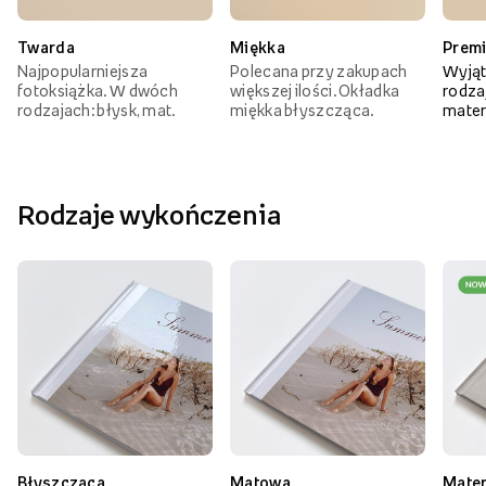
Twarda
Miękka
Prem
Najpopularniejsza
Polecana przy zakupach
Wyjąt
fotoksiążka. W dwóch
większej ilości. Okładka
rodzaj
rodzajach: błysk, mat.
miękka błyszcząca.
mater
Rodzaje wykończenia
Błyszcząca
Matowa
Mate